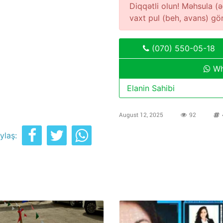
Diqqətli olun! Məhsula 
vaxt pul (beh, avans) g
(070) 550-05-18
Wh
Elanin Sahibi
August 12, 2025
92
ylaş: