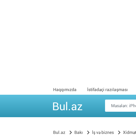
Haqqımızda
İstifadəçi razılaşması
Bul.az
Bul.az
Bakı
İş və biznes
Xidmət