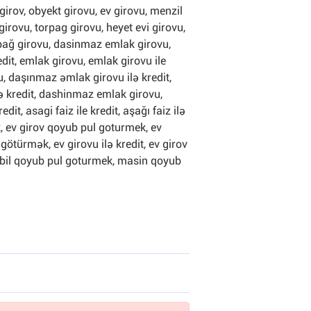
, girov, obyekt girovu, ev girovu, menzil
girovu, torpag girovu, heyet evi girovu,
 bağ girovu, dasinmaz emlak girovu,
dit, emlak girovu, emlak girovu ile
, daşınmaz əmlak girovu ilə kredit,
ə kredit, dashinmaz emlak girovu,
it, asagi faiz ile kredit, aşağı faiz ilə
, ev girov qoyub pul goturmek, ev
 götürmək, ev girovu ilə kredit, ev girov
bil qoyub pul goturmek, masin qoyub