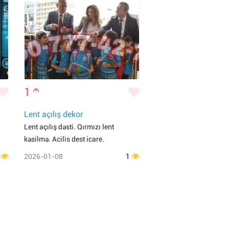
1
m
Lent açılış dekor
Lent açılış dəsti. Qırmızı lent
kəsilmə. Acilis dest icare.
1
2026-01-08
1