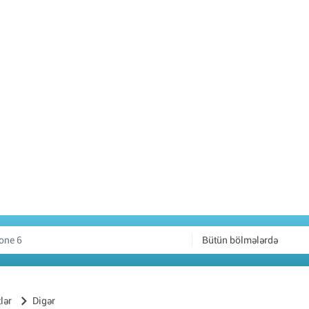
Bütün bölmələrdə
lər
Digər