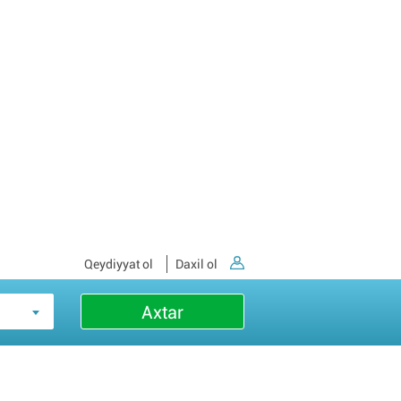
Qeydiyyat ol
Daxil ol
Axtar