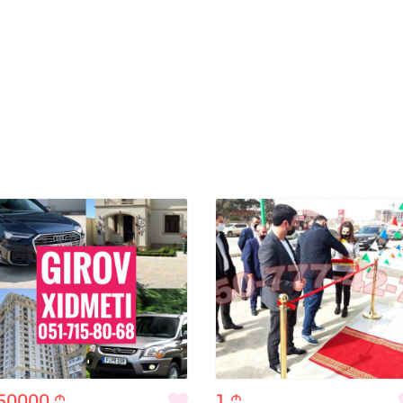
50000
m
1
m