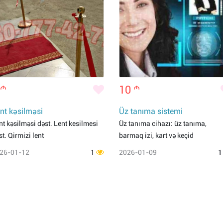
m
10
m
nt kəsilməsi
Üz tanıma sistemi
nt kəsilməsi dəst. Lent kesilmesi
Üz tanıma cihazı: üz tanıma,
st. Qirmizi lent
barmaq izi, kart və keçid
26-01-12
1
2026-01-09