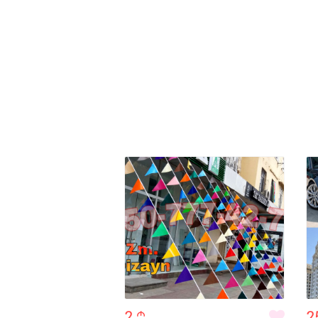
2
m
2