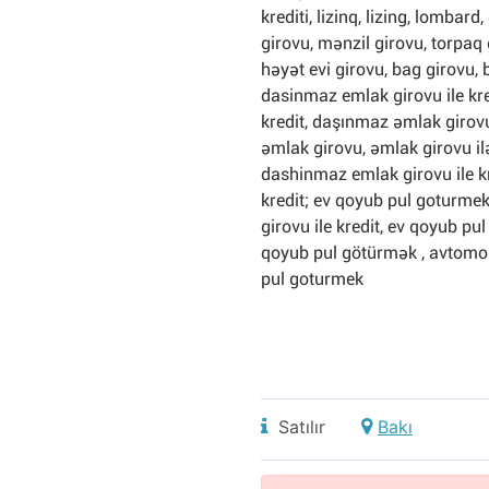
krediti, lizinq, lizing, lombard
girovu, mənzil girovu, torpaq 
həyət evi girovu, bag girovu,
dasinmaz emlak girovu ile kre
kredit, daşınmaz əmlak girovu
əmlak girovu, əmlak girovu il
dashinmaz emlak girovu ile kred
kredit; ev qoyub pul goturmek
girovu ile kredit, ev qoyub pul
qoyub pul götürmək , avtomo
pul goturmek
Satılır
Bakı