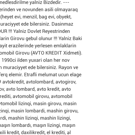
enedlesdirilme yalniz Bizdedir. ---
rinden ve novunden asili olmayaraq
heyet evi, menzil, bag evi, obyekt,
uraciyyet ede bilersiniz. Dasinmaz
R !!! Yalniz Dovlet Reyestrinden
arin Girovu gebul olunur !!! Yalniz Baki
ayit erazilerinde yerlesen emlaklarin
vtomobil Girovu (AVTO KREDIT Xidmeti).
i 1990ci ilden yuxari olan her nov
n muraciyyet ede bilersiniz. Rayon ve
ferq elemir. Etrafli melumat ucun elage
# avtokredit, avtolombard, avtogirov,
rov, avto lombard, avto kredit, avto
krediti, avtomobil girovu, avtomobil
vtomobil lizinqi, masin girovu, masin
lizinqi, masin lombardi, mashin girovu,
i, mashin lizinqi, mashin lizingi,
maşın lombardı, maşın lizingi, maşın
xili kredit, daxilikredit, el krediti, əl