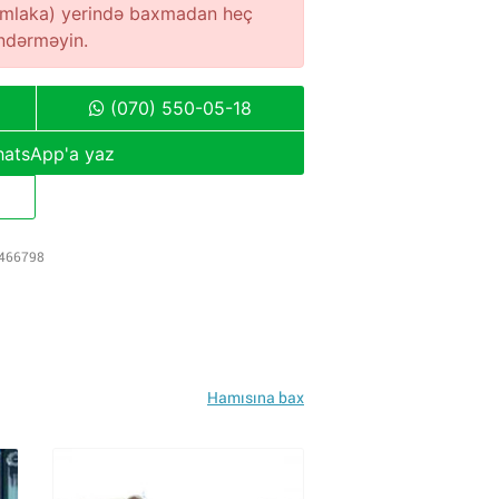
(əmlaka) yerində baxmadan heç
öndərməyin.
(070) 550-05-18
atsApp'a yaz
466798
Hamısına bax