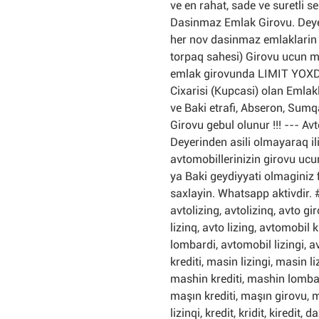
ve en rahat, sade ve suretli s
Dasinmaz Emlak Girovu. Deye
her nov dasinmaz emlaklarin (
torpaq sahesi) Girovu ucun m
emlak girovunda LIMIT YOXDU
Cixarisi (Kupcasi) olan Emlakl
ve Baki etrafi, Abseron, Sumq
Girovu gebul olunur !!! --- A
Deyerinden asili olmayaraq il
avtomobillerinizin girovu ucu
ya Baki geydiyyati olmaginiz 
saxlayin. Whatsapp aktivdir. 
avtolizing, avtolizinq, avto gi
lizinq, avto lizing, avtomobil 
lombardi, avtomobil lizingi, a
krediti, masin lizingi, masin 
mashin krediti, mashin lombard
maşın krediti, maşın girovu, 
lizinqi, kredit, kridit, kiredit, da