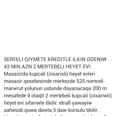
SERFELI QIYMETE KREDITLE ILKIN ODENIW
43 MIN AZN 2 MERTEBELI HEYET EVI
Masazirda kupcali (cixarisli) heyet evleri
masazir qesebesinde merkezde 525 nomreli
marwrut yolunun ustunde dayanacaqa 200 m
mesafede 4 otaqli 2 mertebeli kupcali (cixariwli)
heyet evi sifariwle tikilir. etrafi yawayiw
sahesidr.qowa dawla 5 daw kursulu tikilir.