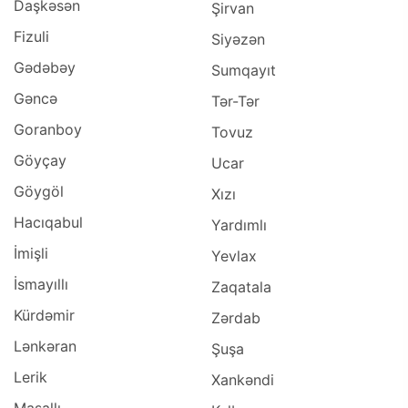
Daşkəsən
Şirvan
Fizuli
Siyəzən
Gədəbəy
Sumqayıt
Gəncə
Tər-Tər
Goranboy
Tovuz
Göyçay
Ucar
Göygöl
Xızı
Hacıqabul
Yardımlı
İmişli
Yevlax
İsmayıllı
Zaqatala
Kürdəmir
Zərdab
Lənkəran
Şuşa
Lerik
Xankəndi
Masallı