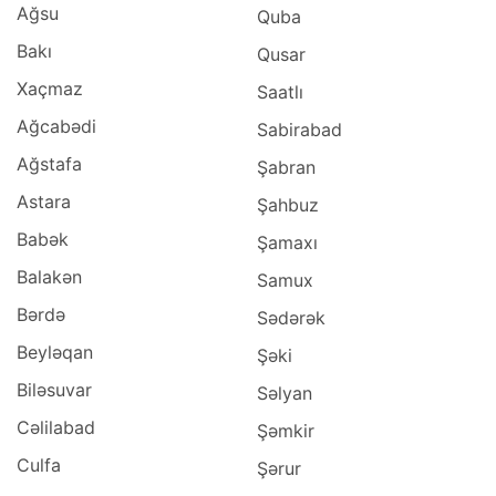
Ağsu
Quba
Bakı
Qusar
Xaçmaz
Saatlı
Ağcabədi
Sabirabad
Ağstafa
Şabran
Astara
Şahbuz
Babək
Şamaxı
Balakən
Samux
Bərdə
Sədərək
Beyləqan
Şəki
Biləsuvar
Səlyan
Cəlilabad
Şəmkir
Culfa
Şərur