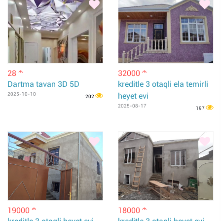
28
32000
m
m
Dartma tavan 3D 5D
kreditle 3 otaqli ela temirli
2025-10-10
heyet evi
202
2025-08-17
197
19000
18000
m
m