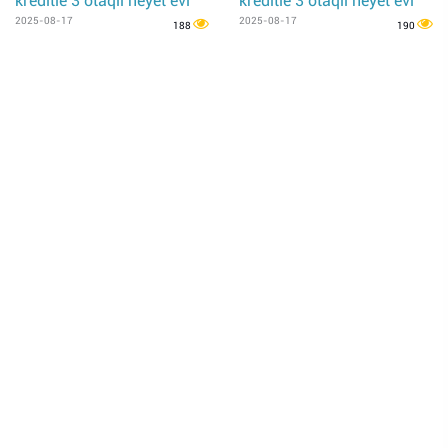
kreditle 3 otaqli heyet evi
kreditle 3 otaqli heyet evi
2025-08-17
2025-08-17
188
190