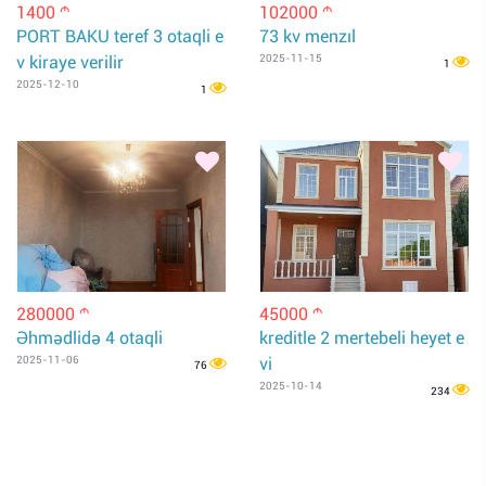
1400
102000
m
m
PORT BAKU teref 3 otaqli e
73 kv menzıl
v kiraye verilir
2025-11-15
1
2025-12-10
1
280000
45000
m
m
Əhmədlidə 4 otaqli
kreditle 2 mertebeli heyet e
2025-11-06
vi
76
2025-10-14
234