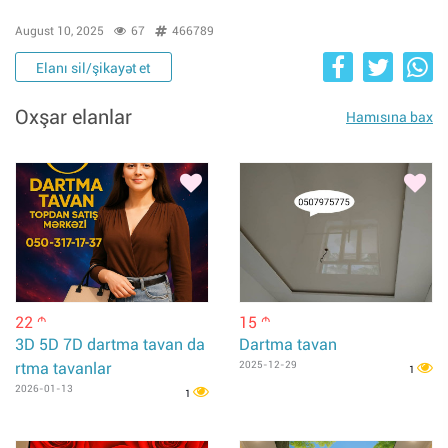
August 10, 2025
67
466789
Elanı sil/şikayət et
Oxşar elanlar
Hamısına bax
22
15
m
m
3D 5D 7D dartma tavan da
Dartma tavan
rtma tavanlar
2025-12-29
1
2026-01-13
1