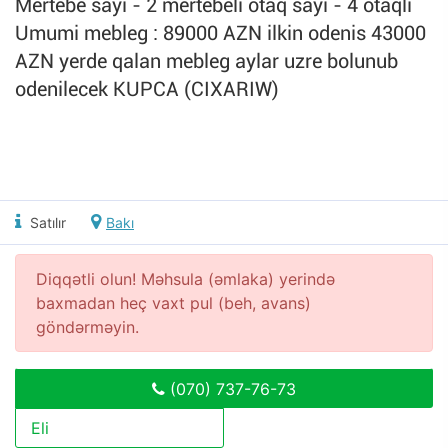
Mertebe sayi - 2 mertebeli otaq sayi - 4 otaqli
Umumi mebleg : 89000 AZN ilkin odenis 43000
AZN yerde qalan mebleg aylar uzre bolunub
odenilecek KUPCA (CIXARIW)
Satılır
Bakı
Diqqətli olun! Məhsula (əmlaka) yerində
baxmadan heç vaxt pul (beh, avans)
göndərməyin.
(070) 737-76-73
Eli