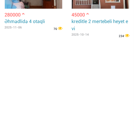
280000
45000
m
m
Əhmədlidə 4 otaqli
kreditle 2 mertebeli heyet e
2025-11-06
vi
76
2025-10-14
234