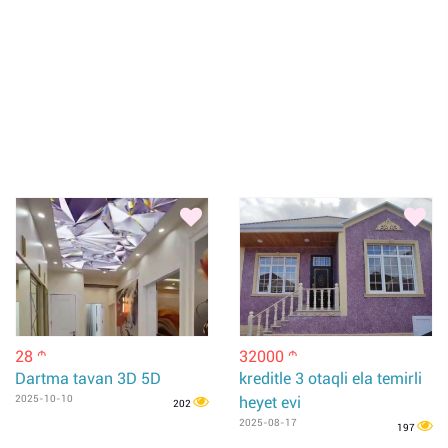
28
32000
m
m
Dartma tavan 3D 5D
kreditle 3 otaqli ela temirli
2025-10-10
heyet evi
202
2025-08-17
197