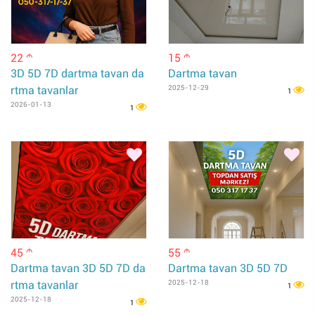
22
15
m
m
3D 5D 7D dartma tavan da
Dartma tavan
rtma tavanlar
2025-12-29
1
2026-01-13
1
45
55
m
m
Dartma tavan 3D 5D 7D da
Dartma tavan 3D 5D 7D
rtma tavanlar
2025-12-18
1
2025-12-18
1