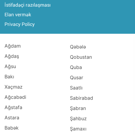
İstifadəçi razılaşması
Elan vermək
Privacy Policy
Ağdam
Qəbələ
Ağdaş
Qobustan
Ağsu
Quba
Bakı
Qusar
Xaçmaz
Saatlı
Ağcabədi
Sabirabad
Ağstafa
Şabran
Astara
Şahbuz
Babək
Şamaxı