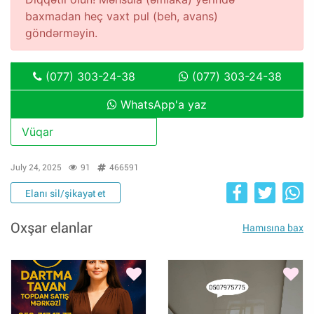
baxmadan heç vaxt pul (beh, avans)
göndərməyin.
(077) 303-24-38
(077) 303-24-38
WhatsApp'a yaz
Vüqar
July 24, 2025
91
466591
Elanı sil/şikayət et
Oxşar elanlar
Hamısına bax