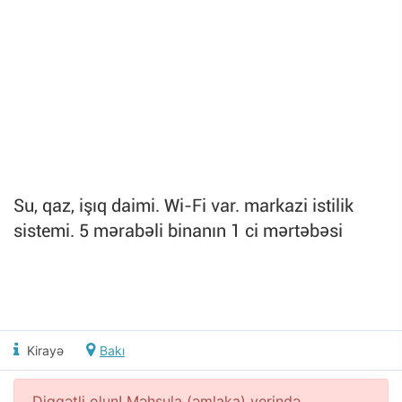
Su, qaz, işıq daimi. Wi-Fi var. markazi istilik
sistemi. 5 mərabəli binanın 1 ci mərtəbəsi
Kirayə
Bakı
Diqqətli olun! Məhsula (əmlaka) yerində