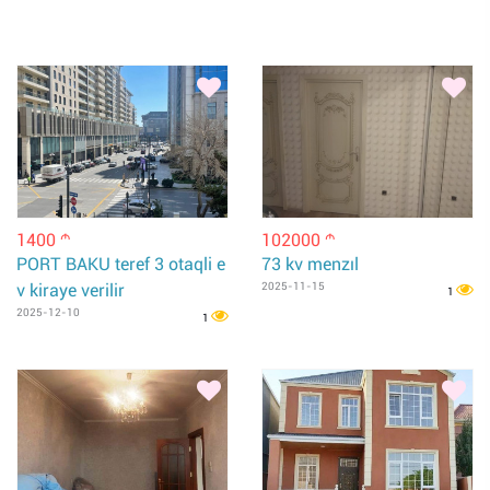
1400
102000
m
m
PORT BAKU teref 3 otaqli e
73 kv menzıl
v kiraye verilir
2025-11-15
1
2025-12-10
1