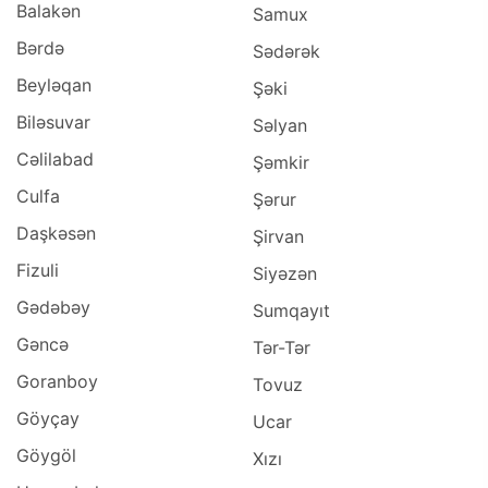
Balakən
Samux
Bərdə
Sədərək
Beyləqan
Şəki
Biləsuvar
Səlyan
Cəlilabad
Şəmkir
Culfa
Şərur
Daşkəsən
Şirvan
Fizuli
Siyəzən
Gədəbəy
Sumqayıt
Gəncə
Tər-Tər
Goranboy
Tovuz
Göyçay
Ucar
Göygöl
Xızı