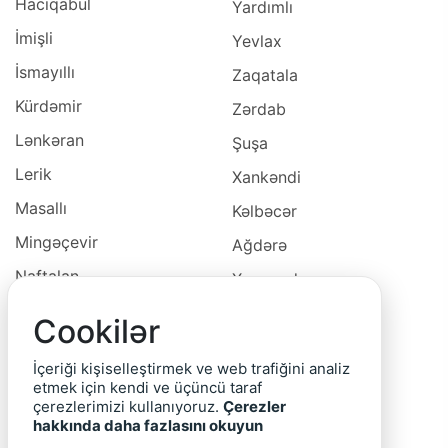
Hacıqabul
Yardımlı
İmişli
Yevlax
İsmayıllı
Zaqatala
Kürdəmir
Zərdab
Lənkəran
Şuşa
Lerik
Xankəndi
Masallı
Kəlbəcər
Mingəçevir
Ağdərə
Naftalan
Xocavəd
Naxçivan
Xocalı
Cookilər
Neftçala
Laçın
İçeriği kişiselleştirmek ve web trafiğini analiz
Oğuz
Cəbrayıl
etmek için kendi ve üçüncü taraf
çerezlerimizi kullanıyoruz.
Çerezler
Ordubad
Qubadlı
hakkında daha fazlasını okuyun
Qax