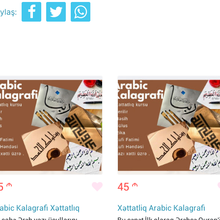
ylaş:
5
m
45
m
abic Kalagrafi Xəttatlıq
Xəttatliq Arabic Kalagrafi