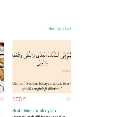
Hamısına bax
100
m
Ərəb dilini sürətli öyrən