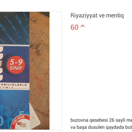
Riyaziyyat ve mentiq
60
m
buzovna qesebesi 26 sayli mek
və başa dusulen qaydada butu