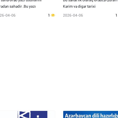
 sahə Ərəb yazı üsullarını
Bu sənət İlk olaraq Ərəbcə Quran'
rədən sahədir .Bu yazı
Kərim və digər tarixi
26-04-06
1
2026-04-06