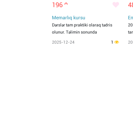
196
m
4
Memarlıq kursu
En
Dərslər tam praktiki olaraq tədris
20
olunur. Təlimin sonunda
tar
2025-12-24
1
20