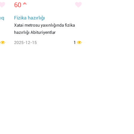
60
m
lıq
Fizika hazırlığı
Xətai metrosu yaxınlığında fizika
hazırlığı Abituriyentlər
1
2025-12-15
1