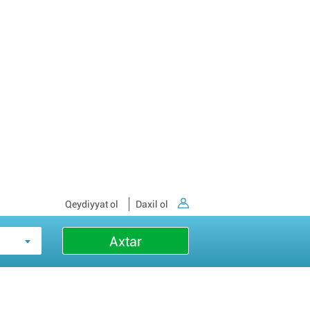
Qeydiyyat ol
Daxil ol
Axtar