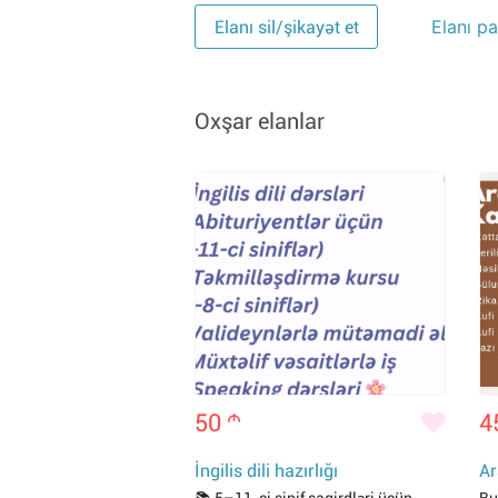
Elanı pa
Elanı sil/şikayət et
Oxşar elanlar
50
m
4
İngilis dili hazırlığı
Ar