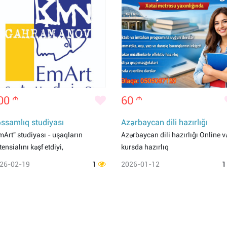
00
m
60
m
ssamlıq studiyası
Azərbaycan dili hazırlığı
mArt" studiyası - uşaqların
Azərbaycan dili hazırlığı Online v
tensialını kəşf etdiyi,
kursda hazırlıq
26-02-19
1
2026-01-12