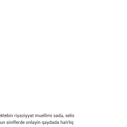
tebin riyaziyyat muellimi sadə, selis
n siniflerde onlayin qaydada haIrliq