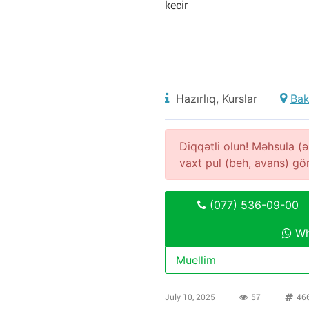
kecir
Hazırlıq, Kurslar
Bak
Diqqətli olun! Məhsula 
vaxt pul (beh, avans) g
(077) 536-09-00
Wh
Muellim
July 10, 2025
57
46