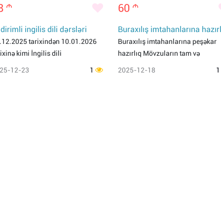
8
m
60
m
dirimli ingilis dili dərsləri
Buraxılış imtahanlarına hazır
.12.2025 tarixindən 10.01.2026
Buraxılış imtahanlarına peşəkar
ixinə kimi İngilis dili
hazırlıq Mövzuların tam və
25-12-23
1
2025-12-18