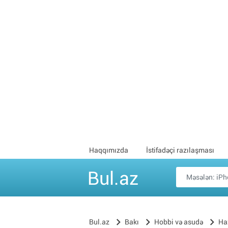
Haqqımızda
İstifadəçi razılaşması
Bul.az
Bul.az
Bakı
Hobbi və asudə
Haz