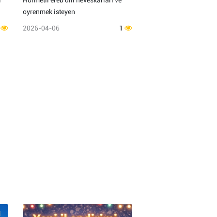
i
Hormetli ereb dili heveskarlari ve
oyrenmek isteyen
1
2026-04-06
1