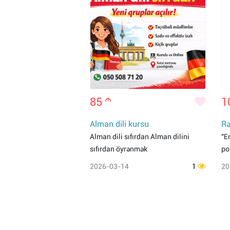
85
m
1
Alman dili kursu
Rə
Alman dili sıfırdan Alman dilini
"E
sıfırdan öyrənmək
po
2026-03-14
1
20