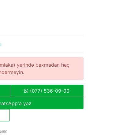
ı
(əmlaka) yerində baxmadan heç
öndərməyin.
(077) 536-09-00
atsApp'a yaz
6450