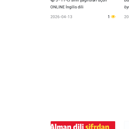
📚 5–11-ci sinif şagirdləri üçün
Bu
ONLINE İngilis dili
öy
2026-04-13
1
20