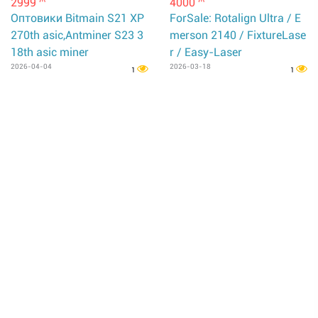
2999
4000
m
m
Оптовики Bitmain S21 XP
ForSale: Rotalign Ultra / E
270th asic,Antminer S23 3
merson 2140 / FixtureLase
18th asic miner
r / Easy-Laser
2026-04-04
2026-03-18
1
1