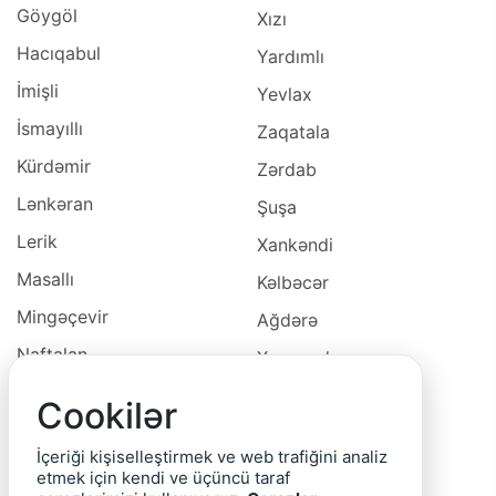
Göygöl
Xızı
Hacıqabul
Yardımlı
İmişli
Yevlax
İsmayıllı
Zaqatala
Kürdəmir
Zərdab
Lənkəran
Şuşa
Lerik
Xankəndi
Masallı
Kəlbəcər
Mingəçevir
Ağdərə
Naftalan
Xocavəd
Naxçivan
Xocalı
Cookilər
Neftçala
Laçın
İçeriği kişiselleştirmek ve web trafiğini analiz
Oğuz
Cəbrayıl
etmek için kendi ve üçüncü taraf