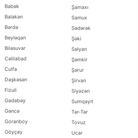
Babək
Şamaxı
Balakən
Samux
Bərdə
Sədərək
Beyləqan
Şəki
Biləsuvar
Səlyan
Cəlilabad
Şəmkir
Culfa
Şərur
Daşkəsən
Şirvan
Fizuli
Siyəzən
Gədəbəy
Sumqayıt
Gəncə
Tər-Tər
Goranboy
Tovuz
Göyçay
Ucar