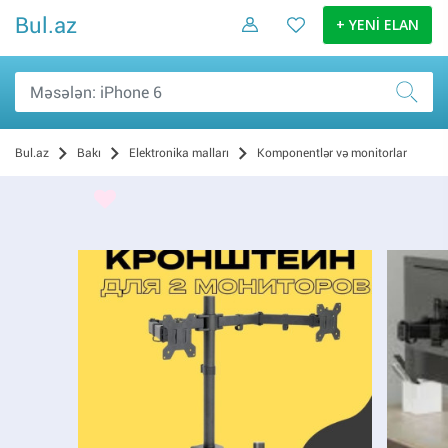
Bul.az
+ YENİ ELAN
Bul.az
Bakı
Elektronika malları
Komponentlər və monitorlar