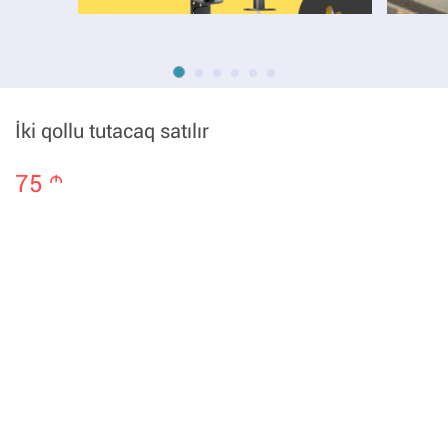
İki qollu tutacaq satılır
75
m