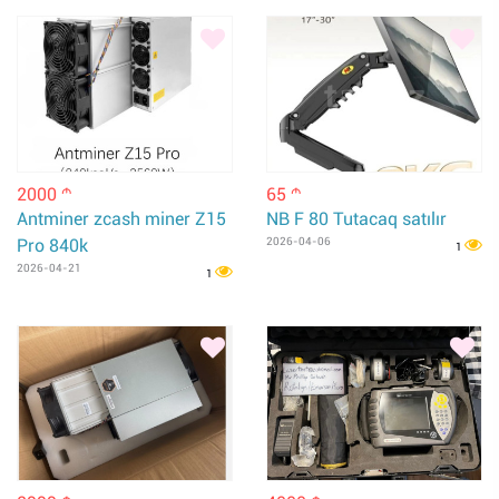
2000
65
m
m
Antminer zcash miner Z15
NB F 80 Tutacaq satılır
Pro 840k
2026-04-06
1
2026-04-21
1