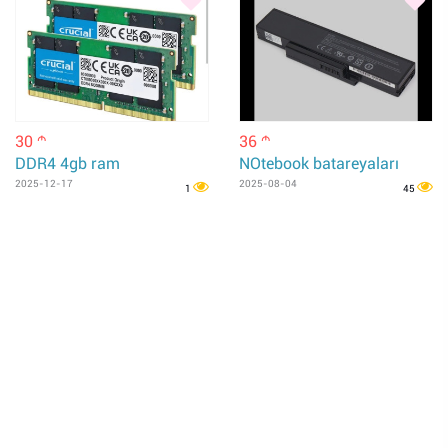
30
36
m
m
DDR4 4gb ram
NOtebook batareyaları
2025-12-17
2025-08-04
1
45