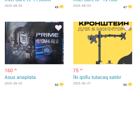
2025-08-03
2025-08-03
49
47
160
75
m
m
Asus anaplata
İki qollu tutacaq satılır
2025-08-02
2025-06-27
50
95