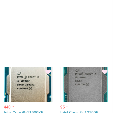
440
95
m
m
Intel Core i9-11900KF
Intel Core i3- 12100F