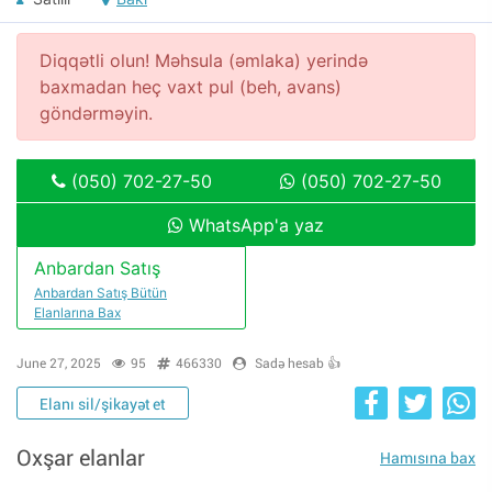
Diqqətli olun! Məhsula (əmlaka) yerində
baxmadan heç vaxt pul (beh, avans)
göndərməyin.
(050) 702-27-50
(050) 702-27-50
WhatsApp'a yaz
Anbardan Satış
Anbardan Satış Bütün
Elanlarına Bax
June 27, 2025
95
466330
Sadə hesab 👍
Elanı sil/şikayət et
Oxşar elanlar
Hamısına bax