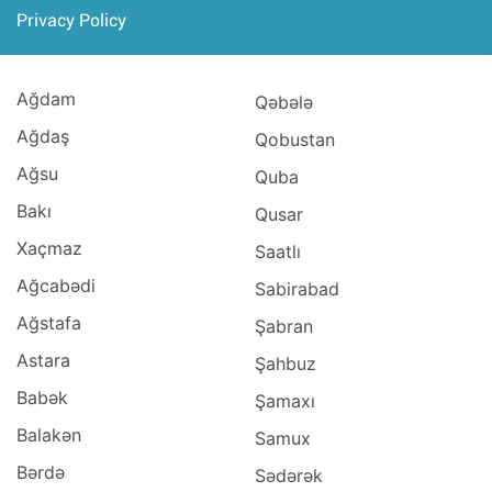
Privacy Policy
Ağdam
Qəbələ
Ağdaş
Qobustan
Ağsu
Quba
Bakı
Qusar
Xaçmaz
Saatlı
Ağcabədi
Sabirabad
Ağstafa
Şabran
Astara
Şahbuz
Babək
Şamaxı
Balakən
Samux
Bərdə
Sədərək