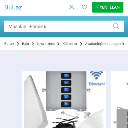
Bul.az
+ YENİ ELAN
Bul.az
Bakı
İş və biznes
Xidmətlər
Avadanlıqların quraşdırılma