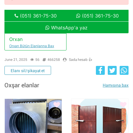
(051) 361-75-30
(051) 361-75-30
WhatsApp'a yaz
Orxan
Orxan Bütün Elanlarına Bax
June 21, 2025
56
466258
Sadə hesab 👍
Elanı sil/şikayət et
Oxşar elanlar
Hamısına bax