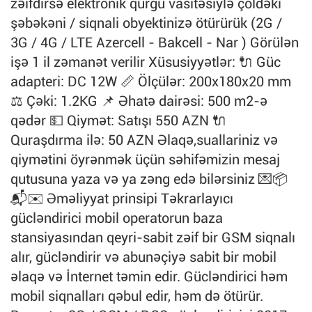
zəifdirsə elektronik qurğu vasitəsiylə çöldəki
şəbəkəni / siqnali obyektinizə ötürürük (2G /
3G / 4G / LTE Azercell - Bakcell - Nar ) Görülən
işə 1 il zəmanət verilir Xüsusiyyətlər: 🔌 Güc
adapteri: DC 12W 📏 Ölçülər: 200x180x20 mm
⚖️ Çəki: 1.2KG 📌 Əhatə dairəsi: 500 m2-ə
qədər 💵 Qiymət: Satışı 550 AZN 🔌
Quraşdırma ilə: 50 AZN Əlaqə,suallariniz və
qiymətini öyrənmək üçün səhifəmizin mesaj
qutusuna yaza və ya zəng edə bilərsiniz 💌📦
📬✉️ Əməliyyat prinsipi Təkrarlayıcı
gücləndirici mobil operatorun baza
stansiyasından qeyri-sabit zəif bir GSM siqnalı
alır, gücləndirir və abunəçiyə sabit bir mobil
əlaqə və İnternet təmin edir. Gücləndirici həm
mobil siqnalları qəbul edir, həm də ötürür.