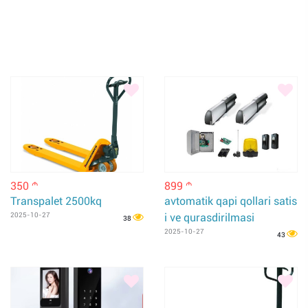
350
899
m
m
Transpalet 2500kq
avtomatik qapi qollari satis
2025-10-27
i ve qurasdirilmasi
38
2025-10-27
43