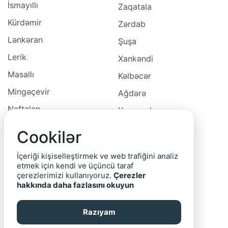
İsmayıllı
Zaqatala
Kürdəmir
Zərdab
Lənkəran
Şuşa
Lerik
Xankəndi
Masallı
Kəlbəcər
Mingəçevir
Ağdərə
Naftalan
Xocavəd
Naxçivan
Xocalı
Cookilər
Neftçala
Laçın
İçeriği kişiselleştirmek ve web trafiğini analiz
Oğuz
Cəbrayıl
etmek için kendi ve üçüncü taraf
çerezlerimizi kullanıyoruz.
Çerezler
Ordubad
Qubadlı
hakkında daha fazlasını okuyun
Qax
Zəngilan
Razıyam
Qazax