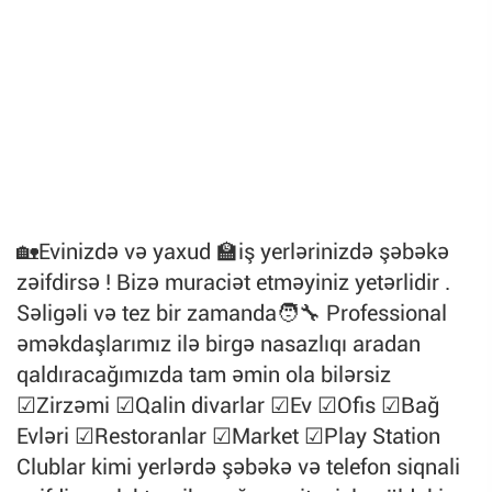
🏡Evinizdə və yaxud 🏫iş yerlərinizdə şəbəkə
zəifdirsə ! Bizə muraciət etməyiniz yetərlidir .
Səligəli və tez bir zamanda🧑‍🔧 Professional
əməkdaşlarımız ilə birgə nasazlıqı aradan
qaldıracağımızda tam əmin ola bilərsiz
☑Zirzəmi ☑Qalin divarlar ☑Ev ☑Ofis ☑Bağ
Evləri ☑Restoranlar ☑Market ☑Play Station
Clublar kimi yerlərdə şəbəkə və telefon siqnali