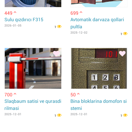
449
699
m
m
Sulu qızdırıcı F315
Avtomatik darvaza qollari
2026-01-05
pultla
1
2025-12-02
1
700
50
m
m
Slaqbaum satisi ve qurasdi
Bina bloklarina domofon si
rilmasi
stemi
2025-12-01
2025-12-01
1
1