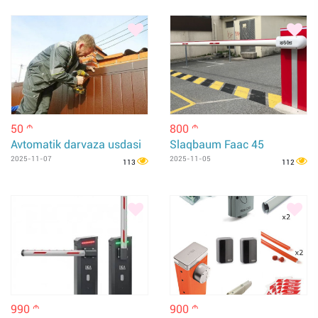
50
800
m
m
Avtomatik darvaza usdasi
Slaqbaum Faac 45
2025-11-07
2025-11-05
113
112
990
900
m
m