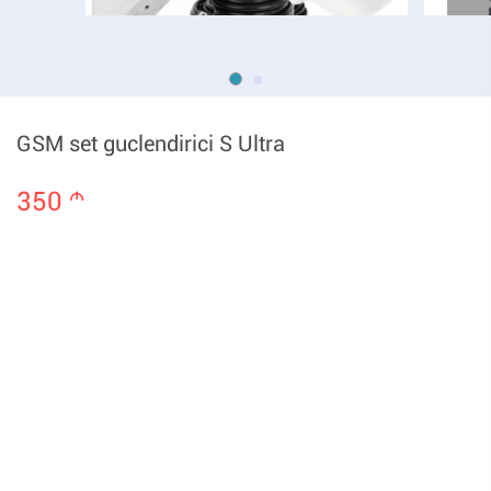
GSM set guclendirici S Ultra
350
m