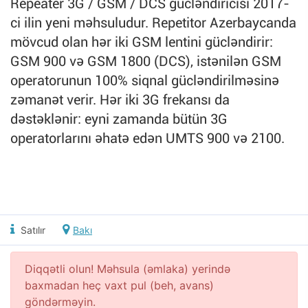
Repeater 3G / GSM / DCS gücləndiricisi 2017-
ci ilin yeni məhsuludur. Repetitor Azerbaycanda
mövcud olan hər iki GSM lentini gücləndirir:
GSM 900 və GSM 1800 (DCS), istənilən GSM
operatorunun 100% siqnal gücləndirilməsinə
zəmanət verir. Hər iki 3G frekansı da
dəstəklənir: eyni zamanda bütün 3G
operatorlarını əhatə edən UMTS 900 və 2100.
Satılır
Bakı
Diqqətli olun! Məhsula (əmlaka) yerində
baxmadan heç vaxt pul (beh, avans)
göndərməyin.