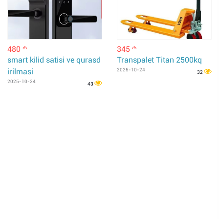
480
345
m
m
smart kilid satisi ve qurasd
Transpalet Titan 2500kq
irilmasi
2025-10-24
32
2025-10-24
43