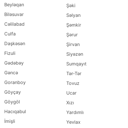
Beyləqan
Şəki
Biləsuvar
Səlyan
Cəlilabad
Şəmkir
Culfa
Şərur
Daşkəsən
Şirvan
Fizuli
Siyəzən
Gədəbəy
Sumqayıt
Gəncə
Tər-Tər
Goranboy
Tovuz
Göyçay
Ucar
Göygöl
Xızı
Hacıqabul
Yardımlı
İmişli
Yevlax