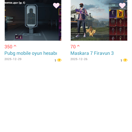
350
70
m
m
Pubg mobile oyun hesabı
Maskara 7 Firavun 3
2025-12-29
2025-12-26
1
1