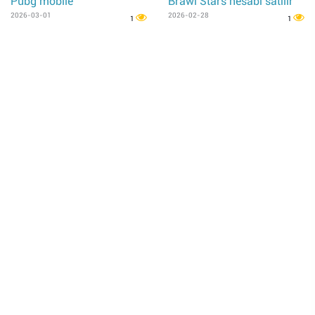
Pubg mobile
Brawl Stars hesabı satılır
2026-03-01
2026-02-28
1
1