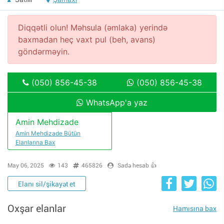
Diqqətli olun! Məhsula (əmlaka) yerində
baxmadan heç vaxt pul (beh, avans)
göndərməyin.
(050) 856-45-38
(050) 856-45-38
WhatsApp'a yaz
Amin Mehdizade
Amin Mehdizade Bütün
Elanlarına Bax
May 06, 2025
143
465826
Sadə hesab 👍
Elanı sil/şikayət et
Oxşar elanlar
Hamısına bax