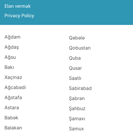
Elan vermək
Privacy Policy
Ağdam
Qəbələ
Ağdaş
Qobustan
Ağsu
Quba
Bakı
Qusar
Xaçmaz
Saatlı
Ağcabədi
Sabirabad
Ağstafa
Şabran
Astara
Şahbuz
Babək
Şamaxı
Balakən
Samux