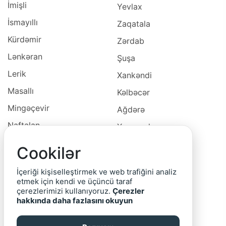
İmişli
Yevlax
İsmayıllı
Zaqatala
Kürdəmir
Zərdab
Lənkəran
Şuşa
Lerik
Xankəndi
Masallı
Kəlbəcər
Mingəçevir
Ağdərə
Naftalan
Xocavəd
Naxçivan
Xocalı
Cookilər
Neftçala
Laçın
İçeriği kişiselleştirmek ve web trafiğini analiz
Oğuz
Cəbrayıl
etmek için kendi ve üçüncü taraf
çerezlerimizi kullanıyoruz.
Çerezler
Ordubad
Qubadlı
hakkında daha fazlasını okuyun
Qax
Zəngilan