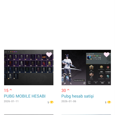
15
30
m
m
PUBG MOBILE HESABI
Pubg hesab satişi
2026-01-11
2026-01-06
1
1