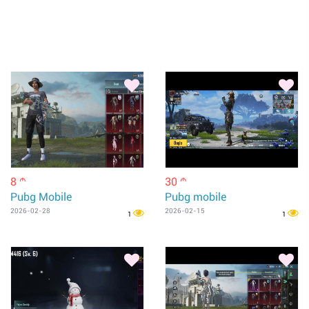
8
30
m
m
Pubg Mobile
Pubg mobile
2026-02-28
2026-02-15
1
1