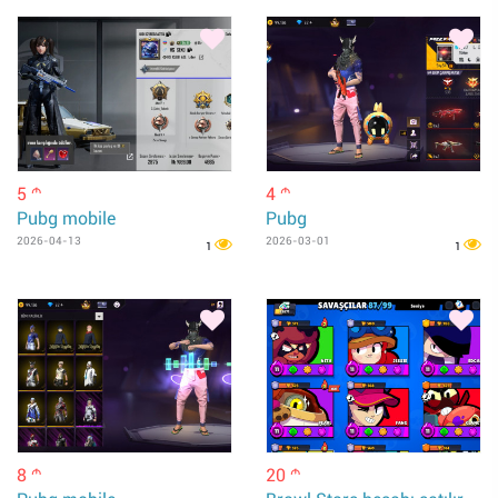
5
4
m
m
Pubg mobile
Pubg
2026-04-13
2026-03-01
1
1
8
20
m
m