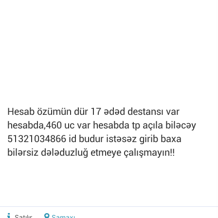
Hesab özümün dür 17 ədəd destansı var
hesabda,460 uc var hesabda tp açıla biləcəy
51321034866 id budur istəsəz girib baxa
bilərsiz dələduzluğ etmeye çalışmayın!!
Satılır
Şamaxı