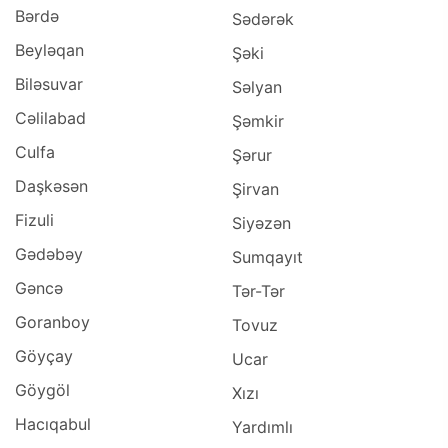
Bərdə
Sədərək
Beyləqan
Şəki
Biləsuvar
Səlyan
Cəlilabad
Şəmkir
Culfa
Şərur
Daşkəsən
Şirvan
Fizuli
Siyəzən
Gədəbəy
Sumqayıt
Gəncə
Tər-Tər
Goranboy
Tovuz
Göyçay
Ucar
Göygöl
Xızı
Hacıqabul
Yardımlı