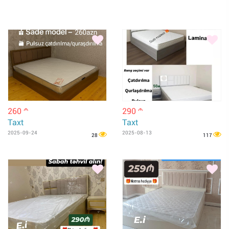
260
290
m
m
Taxt
Taxt
2025-09-24
2025-08-13
28
117