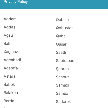
Privacy Policy
Ağdam
Qəbələ
Ağdaş
Qobustan
Ağsu
Quba
Bakı
Qusar
Xaçmaz
Saatlı
Ağcabədi
Sabirabad
Ağstafa
Şabran
Astara
Şahbuz
Babək
Şamaxı
Balakən
Samux
Bərdə
Sədərək