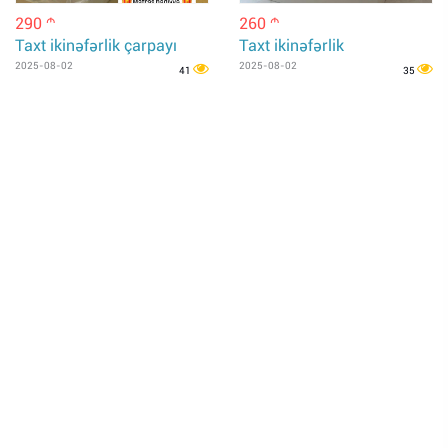
290
260
m
m
Taxt ikinəfərlik çarpayı
Taxt ikinəfərlik
2025-08-02
2025-08-02
41
35