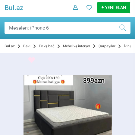
Bul.az
+ YENİ ELAN
Bul.az
Bakı
Ev və bağ
Mebel və interyer
Çarpayılar
İkinəfə