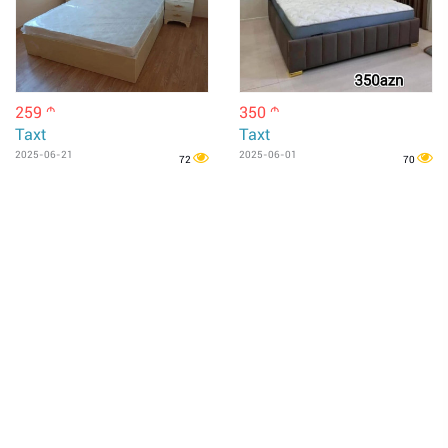
259
350
m
m
Taxt
Taxt
2025-06-21
2025-06-01
72
70