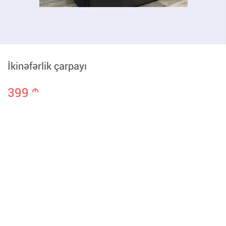
İkinəfərlik çarpayı
399
m