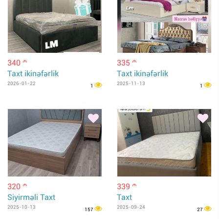
340
335
m
m
Taxt ikinəfərlik
Taxt ikinəfərlik
2026-01-22
2025-11-13
1
1
320
339
m
m
Siyirməli Taxt
Taxt
2025-10-13
2025-09-24
157
27