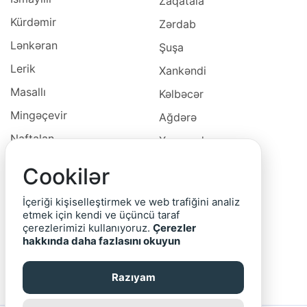
Zaqatala
Kürdəmir
Zərdab
Lənkəran
Şuşa
Lerik
Xankəndi
Masallı
Kəlbəcər
Mingəçevir
Ağdərə
Naftalan
Xocavəd
Naxçivan
Xocalı
Cookilər
Neftçala
Laçın
İçeriği kişiselleştirmek ve web trafiğini analiz
Oğuz
Cəbrayıl
etmek için kendi ve üçüncü taraf
çerezlerimizi kullanıyoruz.
Çerezler
Ordubad
Qubadlı
hakkında daha fazlasını okuyun
Qax
Zəngilan
Razıyam
Qazax