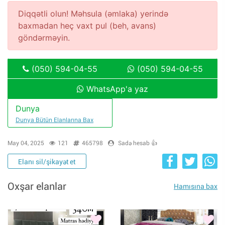
Diqqətli olun! Məhsula (əmlaka) yerində
baxmadan heç vaxt pul (beh, avans)
göndərməyin.
(050) 594-04-55
(050) 594-04-55
WhatsApp'a yaz
Dunya
Dunya Bütün Elanlarına Bax
May 04, 2025
121
465798
Sadə hesab 👍
Elanı sil/şikayət et
Oxşar elanlar
Hamısına bax