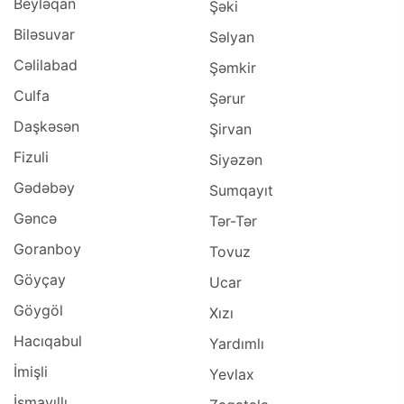
Beyləqan
Şəki
Biləsuvar
Səlyan
Cəlilabad
Şəmkir
Culfa
Şərur
Daşkəsən
Şirvan
Fizuli
Siyəzən
Gədəbəy
Sumqayıt
Gəncə
Tər-Tər
Goranboy
Tovuz
Göyçay
Ucar
Göygöl
Xızı
Hacıqabul
Yardımlı
İmişli
Yevlax
İsmayıllı