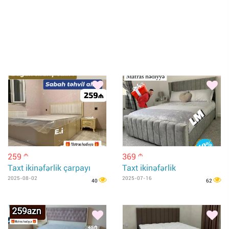
259
369
m
m
Taxt ikinəfərlik çarpayı
Taxt ikinəfərlik
2025-08-02
2025-07-16
40
62