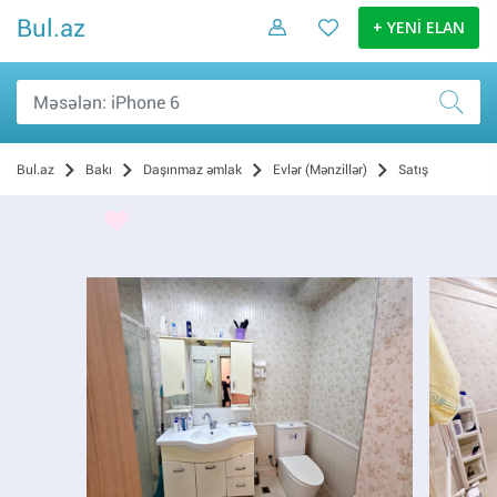
Bul.az
+ YENİ ELAN
Bul.az
Bakı
Daşınmaz əmlak
Evlər (Mənzillər)
Satış