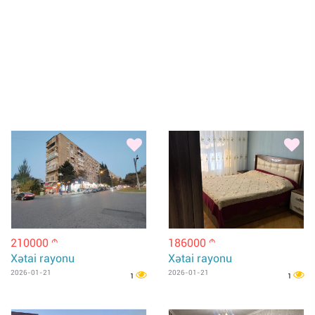
210000
186000
m
m
Xətai rayonu
Xətai rayonu
2026-01-21
2026-01-21
1
1