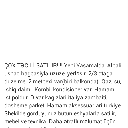
ÇOX TƏCİLİ SATILIR!!!! Yeni Yasamalda, Albali
ushaq bagcasiyla uzuze, yerləşir. 2/3 otaga
duzelme. 2 metbexi var(biri balkonda). Qaz, su,
ishiq daimi. Kombi, kondisioner var. Hamam
istipoldur. Divar kagizlari italiya zambaiti,
dosheme parket. Hamam aksessuarlari turkiye.
Shekilde gorduyunuz butun eshyalarla satilir,
mebel ve texnika. Daha ətraflı məlumat üçün