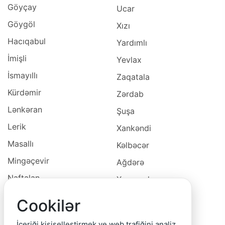
Göyçay
Ucar
Göygöl
Xızı
Hacıqabul
Yardımlı
İmişli
Yevlax
İsmayıllı
Zaqatala
Kürdəmir
Zərdab
Lənkəran
Şuşa
Lerik
Xankəndi
Masallı
Kəlbəcər
Mingəçevir
Ağdərə
Naftalan
Xocavəd
Naxçivan
Xocalı
Cookilər
Neftçala
Laçın
İçeriği kişiselleştirmek ve web trafiğini analiz