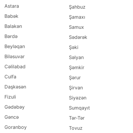
Astara
Şahbuz
Babək
Şamaxı
Balakən
Samux
Bərdə
Sədərək
Beyləqan
Şəki
Biləsuvar
Səlyan
Cəlilabad
Şəmkir
Culfa
Şərur
Daşkəsən
Şirvan
Fizuli
Siyəzən
Gədəbəy
Sumqayıt
Gəncə
Tər-Tər
Goranboy
Tovuz