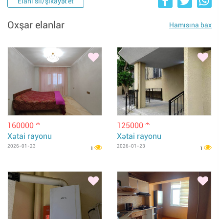
Elanı sil/şikayət et
Oxşar elanlar
Hamısına bax
160000
125000
m
m
Xətai rayonu
Xətai rayonu
2026-01-23
2026-01-23
1
1