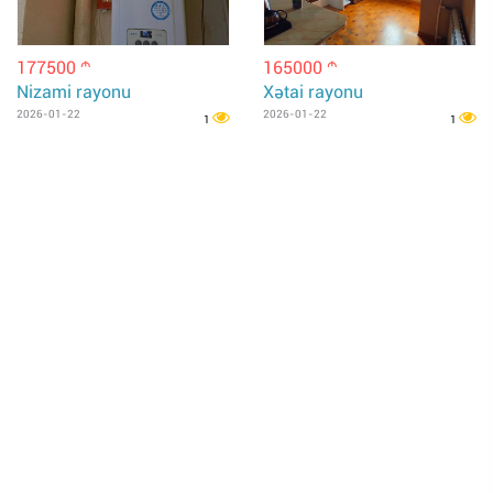
177500
165000
m
m
Nizami rayonu
Xətai rayonu
2026-01-22
2026-01-22
1
1