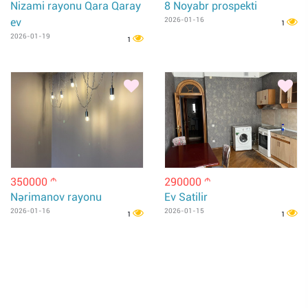
Nizami rayonu Qara Qaray
8 Noyabr prospekti
ev
2026-01-16
1
2026-01-19
1
350000
290000
m
m
Nərimanov rayonu
Ev Satilir
2026-01-16
2026-01-15
1
1