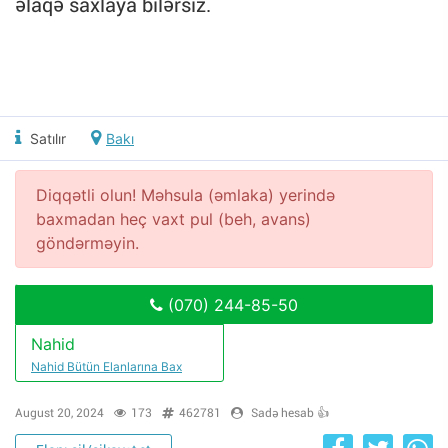
əlaqə saxlaya bilərsiz.
Satılır
Bakı
Diqqətli olun! Məhsula (əmlaka) yerində
baxmadan heç vaxt pul (beh, avans)
göndərməyin.
(070) 244-85-50
Nahid
Nahid Bütün Elanlarına Bax
August 20, 2024
173
462781
Sadə hesab 👍