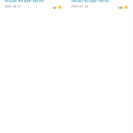
Anbar kiraye verilir
Sklad kiraye verilir
2025-08-07
2025-01-28
51
151