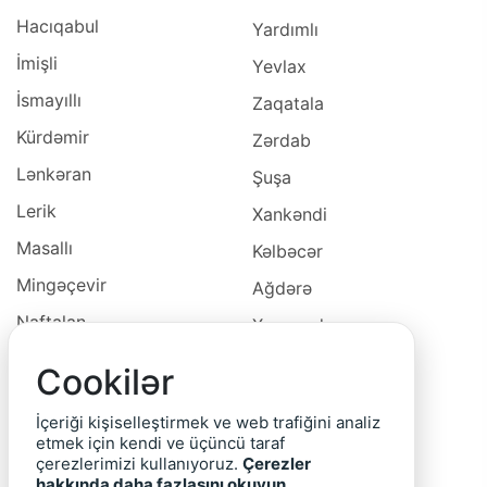
Hacıqabul
Yardımlı
İmişli
Yevlax
İsmayıllı
Zaqatala
Kürdəmir
Zərdab
Lənkəran
Şuşa
Lerik
Xankəndi
Masallı
Kəlbəcər
Mingəçevir
Ağdərə
Naftalan
Xocavəd
Naxçivan
Xocalı
Cookilər
Neftçala
Laçın
İçeriği kişiselleştirmek ve web trafiğini analiz
Oğuz
Cəbrayıl
etmek için kendi ve üçüncü taraf
çerezlerimizi kullanıyoruz.
Çerezler
Ordubad
Qubadlı
hakkında daha fazlasını okuyun