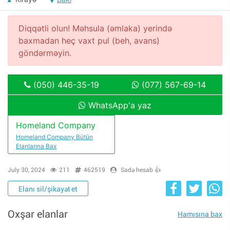
Diqqətli olun! Məhsula (əmlaka) yerində
baxmadan heç vaxt pul (beh, avans)
göndərməyin.
(050) 446-35-19
(077) 567-69-14
WhatsApp'a yaz
Homeland Company
Homeland Company Bütün
Elanlarına Bax
July 30, 2024
211
462519
Sadə hesab 👍
Elanı sil/şikayət et
Oxşar elanlar
Hamısına bax