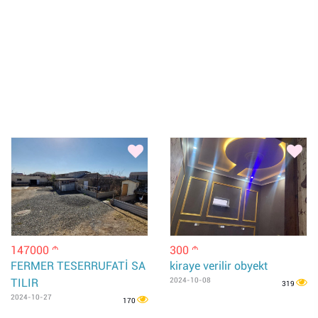
147000
300
m
m
FERMER TESERRUFATİ SA
kiraye verilir obyekt
TILIR
2024-10-08
319
2024-10-27
170