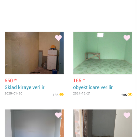
650
165
m
m
Sklad kiraye verilir
obyekt icare verilir
2025-01-20
2024-12-21
186
205