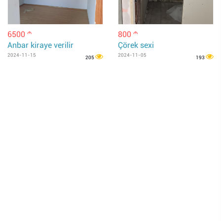
6500
800
m
m
Anbar kiraye verilir
Çörek sexi
2024-11-15
2024-11-05
205
193