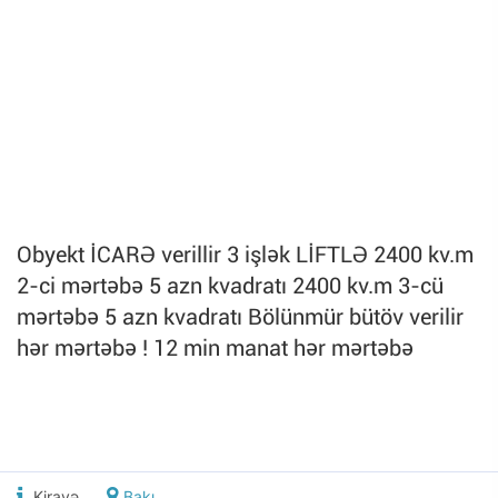
Obyekt İCARƏ verillir 3 işlək LİFTLƏ 2400 kv.m
2-ci mərtəbə 5 azn kvadratı 2400 kv.m 3-cü
mərtəbə 5 azn kvadratı Bölünmür bütöv verilir
hər mərtəbə ! 12 min manat hər mərtəbə
Kirayə
Bakı