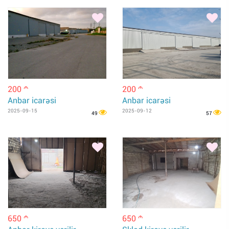
200
200
m
m
Anbar icarəsi
Anbar icarəsi
2025-09-15
2025-09-12
49
57
650
650
m
m