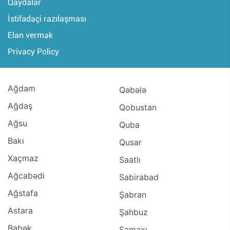
Qaydalar
İstifadəçi razılaşması
Elan vermək
Privacy Policy
Ağdam
Qəbələ
Ağdaş
Qobustan
Ağsu
Quba
Bakı
Qusar
Xaçmaz
Saatlı
Ağcabədi
Sabirabad
Ağstafa
Şabran
Astara
Şahbuz
Babək
Şamaxı