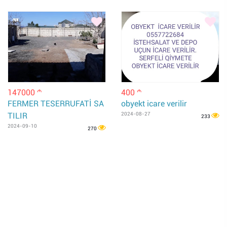
147000
400
m
m
FERMER TESERRUFATİ SA
obyekt icare verilir
TILIR
2024-08-27
233
2024-09-10
270