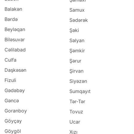
Balakən
Samux
Bərdə
Sədərək
Beyləqan
Şəki
Biləsuvar
Səlyan
Cəlilabad
Şəmkir
Culfa
Şərur
Daşkəsən
Şirvan
Fizuli
Siyəzən
Gədəbəy
Sumqayıt
Gəncə
Tər-Tər
Goranboy
Tovuz
Göyçay
Ucar
Göygöl
Xızı