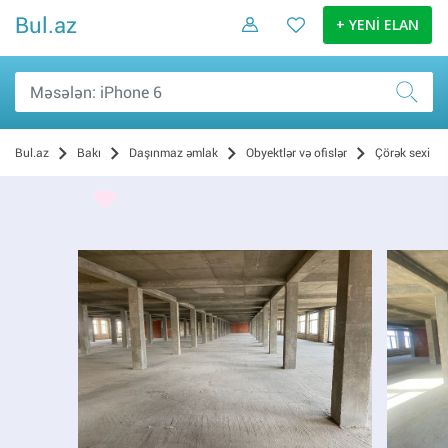
Bul.az
+ YENİ ELAN
Bul.az
Bakı
Daşınmaz əmlak
Obyektlər və ofislər
Çörək sexi