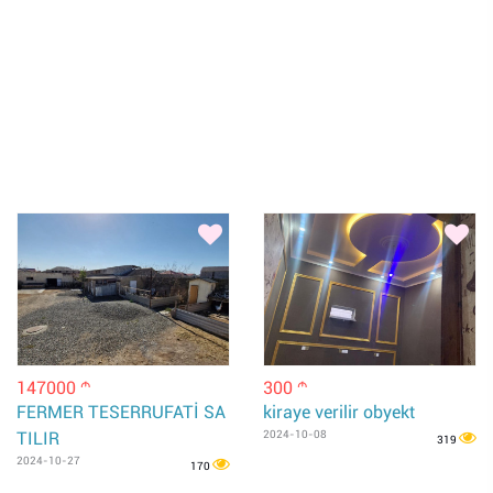
147000
300
m
m
FERMER TESERRUFATİ SA
kiraye verilir obyekt
TILIR
2024-10-08
319
2024-10-27
170