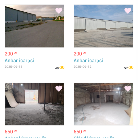
200
200
m
m
Anbar icarəsi
Anbar icarəsi
2025-09-15
2025-09-12
49
57
650
650
m
m