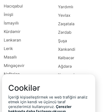
Hacıqabul
Yardımlı
İmişli
Yevlax
İsmayıllı
Zaqatala
Kürdəmir
Zərdab
Lənkəran
Şuşa
Lerik
Xankəndi
Masallı
Kəlbəcər
Mingəçevir
Ağdərə
Naftalan
Xocavəd
Naxçivan
Xocalı
Cookilər
Neftçala
Laçın
İçeriği kişiselleştirmek ve web trafiğini analiz
Oğuz
Cəbrayıl
etmek için kendi ve üçüncü taraf
çerezlerimizi kullanıyoruz.
Çerezler
Ordubad
Qubadlı
hakkında daha fazlasını okuyun