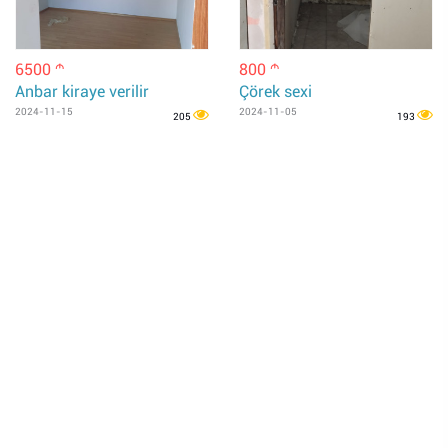
6500
800
m
m
Anbar kiraye verilir
Çörek sexi
2024-11-15
2024-11-05
205
193