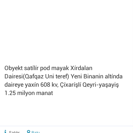
Obyekt satílír pod mayak Xírdalan
Dairesi(Qafqaz Uni teref) Yeni Binanin altínda
daireye yaxín 608 kv, Çíxaríşlí Qeyri-yaşayiş
1.25 milyon manat
Satılır
Bakı