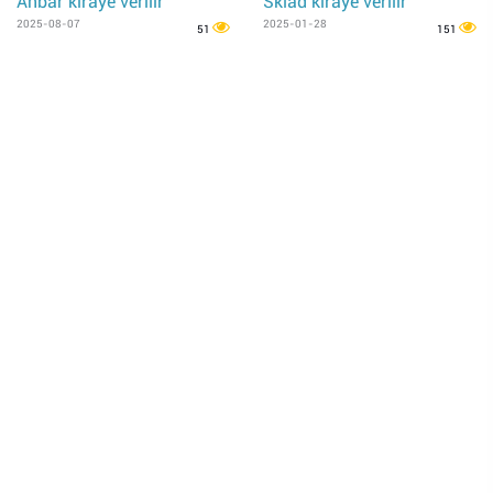
Anbar kiraye verilir
Sklad kiraye verilir
2025-08-07
2025-01-28
51
151