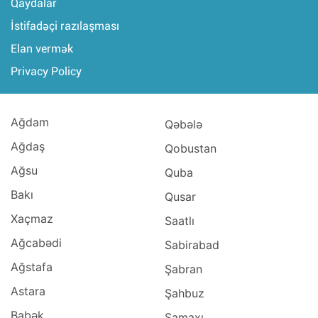
Qaydalar
İstifadəçi razılaşması
Elan vermək
Privacy Policy
Ağdam
Qəbələ
Ağdaş
Qobustan
Ağsu
Quba
Bakı
Qusar
Xaçmaz
Saatlı
Ağcabədi
Sabirabad
Ağstafa
Şabran
Astara
Şahbuz
Babək
Şamaxı