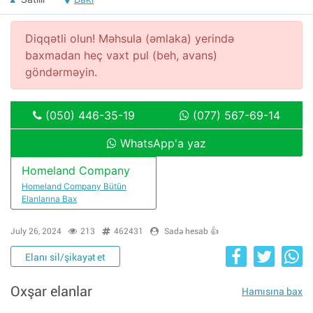
Diqqətli olun! Məhsula (əmlaka) yerində
baxmadan heç vaxt pul (beh, avans)
göndərməyin.
(050) 446-35-19
(077) 567-69-14
WhatsApp'a yaz
Homeland Company
Homeland Company Bütün
Elanlarına Bax
July 26, 2024
213
462431
Sadə hesab 👍
Elanı sil/şikayət et
Oxşar elanlar
Hamısına bax