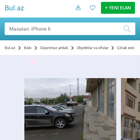
Bul.az
+ YENİ ELAN
Bul.az
Bakı
Daşınmaz əmlak
Obyektlər və ofislər
Çörək sexi