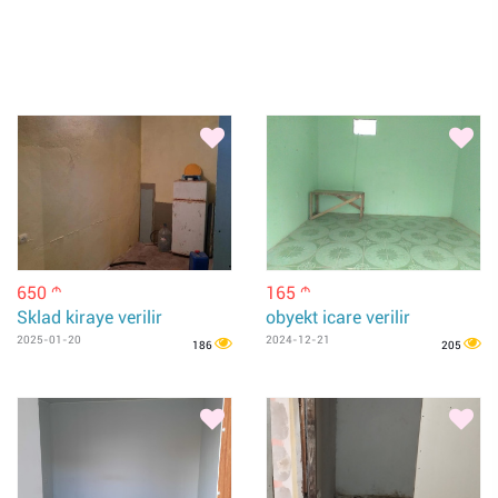
650
165
m
m
Sklad kiraye verilir
obyekt icare verilir
2025-01-20
2024-12-21
186
205