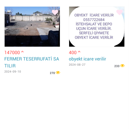
147000
400
m
m
FERMER TESERRUFATİ SA
obyekt icare verilir
TILIR
2024-08-27
233
2024-09-10
270