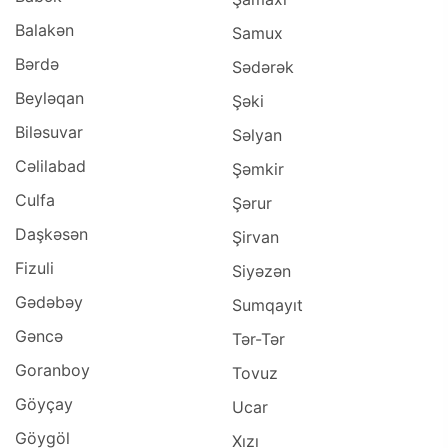
Balakən
Samux
Bərdə
Sədərək
Beyləqan
Şəki
Biləsuvar
Səlyan
Cəlilabad
Şəmkir
Culfa
Şərur
Daşkəsən
Şirvan
Fizuli
Siyəzən
Gədəbəy
Sumqayıt
Gəncə
Tər-Tər
Goranboy
Tovuz
Göyçay
Ucar
Göygöl
Xızı