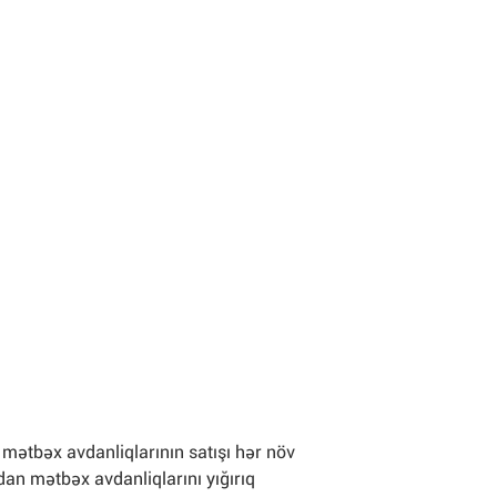
i mətbəx avdanliqlarının satışı hər növ
dan mətbəx avdanliqlarını yığırıq