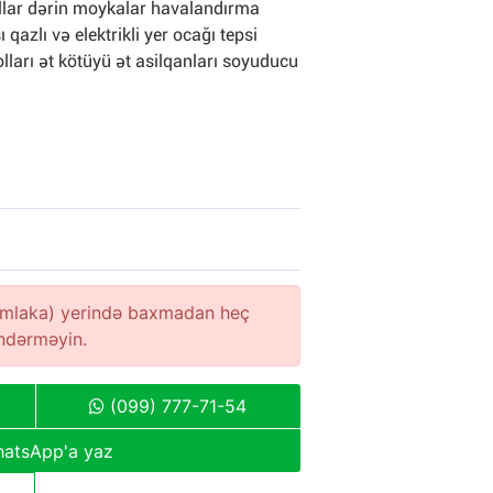
ollar dərin moykalar havalandırma
azlı və elektrikli yer ocağı tepsi
olları ət kötüyü ət asilqanları soyuducu
(əmlaka) yerində baxmadan heç
öndərməyin.
(099) 777-71-54
atsApp'a yaz