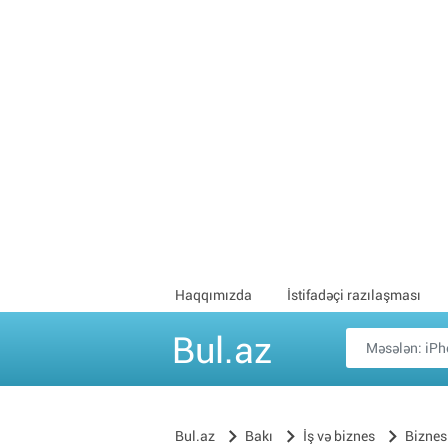
Haqqımızda
İstifadəçi razılaşması
Bul.az
Bul.az
Bakı
İş və biznes
Biznes