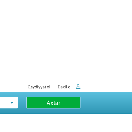
Qeydiyyat ol
Daxil ol
Axtar