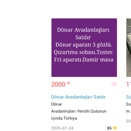
2000
m
1
Dönər Avadanlıqları Satılır
So
Dönər
So
Avadanlıqları.Yenidir.Qutunun
m.
içində.Türkiyə
20
2025-07-24
86