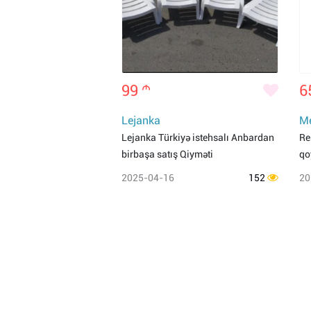
99
m
6
Lejanka
Me
Lejanka Türkiyə istehsalı Anbardan
Re
birbaşa satış Qiyməti
qo
2025-04-16
152
20