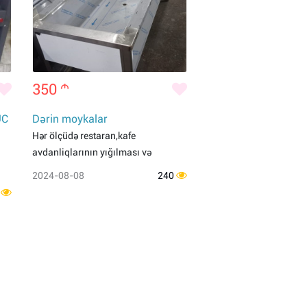
350
m
UC
Dərin moykalar
Hər ölçüdə restaran,kafe
avdanliqlarının yığılması və
2024-08-08
240
0