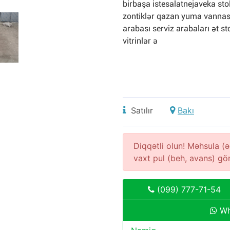
birbaşa istesalatnejaveka st
zontiklər qazan yuma vannası q
arabası serviz arabaları ət st
vitrinlər ə
Satılır
Bakı
Diqqətli olun! Məhsula 
vaxt pul (beh, avans) g
(099) 777-71-54
Wh