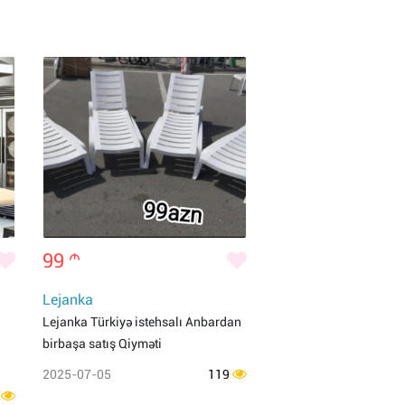
99
m
Lejanka
Lejanka Türkiyə istehsalı Anbardan
birbaşa satış Qiyməti
2025-07-05
119
8