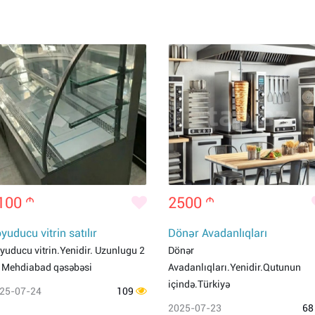
100
m
2500
m
yuducu vitrin satılır
Dönər Avadanlıqları
yuducu vitrin.Yenidir. Uzunlugu 2
Dönər
 Mehdiabad qəsəbəsi
Avadanlıqları.Yenidir.Qutunun
içində.Türkiyə
25-07-24
109
2025-07-23
6