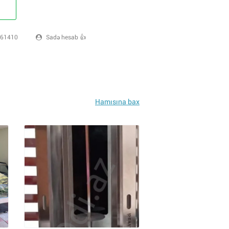
61410
Sadə hesab 👍
Hamısına bax