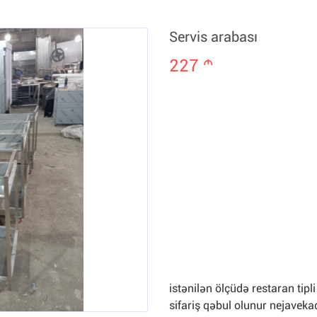
Servis arabası
227
m
istənilən ölçüdə restaran tipl
sifariş qəbul olunur nejaveka