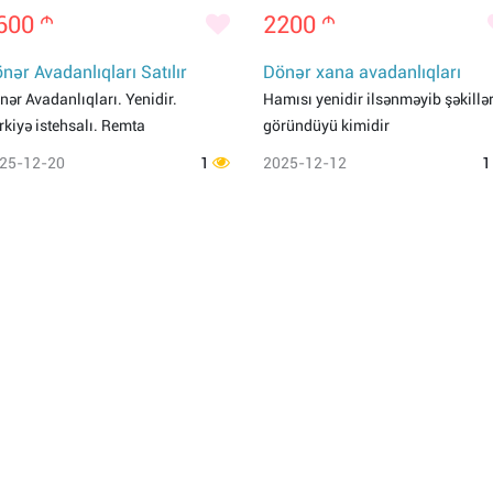
600
m
2200
m
nər Avadanlıqları Satılır
Dönər xana avadanlıqları
nər Avadanlıqları. Yenidir.
Hamısı yenidir ilsənməyib şəkillə
rkiyə istehsalı. Remta
göründüyü kimidir
25-12-20
1
2025-12-12