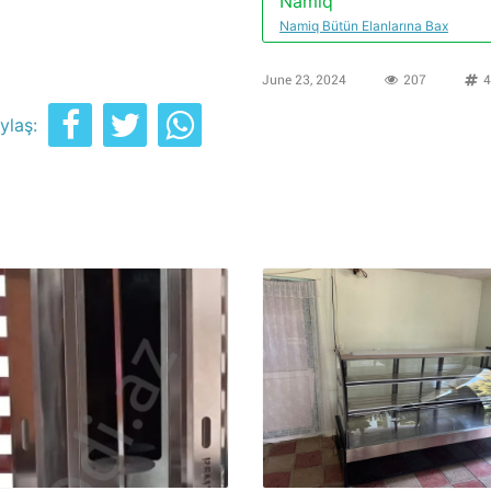
Namiq
Namiq Bütün Elanlarına Bax
June 23, 2024
207
4
ylaş: