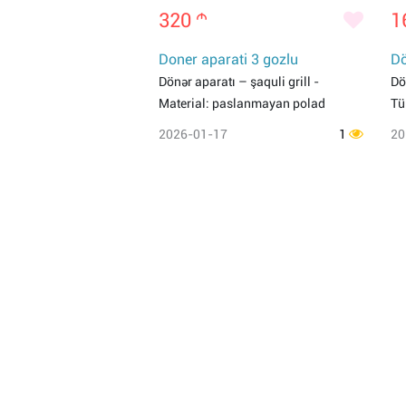
320
m
1
Doner aparati 3 gozlu
Dö
Dönər aparatı – şaquli grill -
Dö
Material: paslanmayan polad
Tü
2026-01-17
1
20