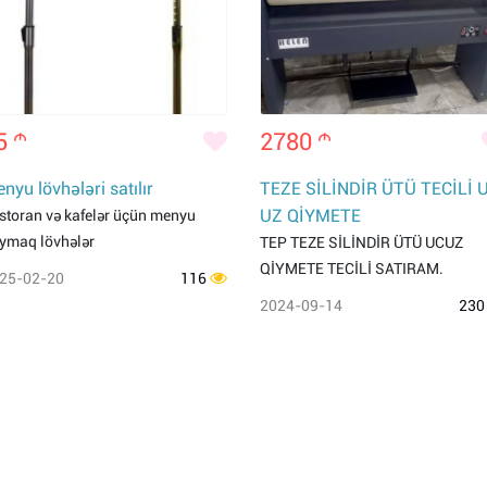
5
m
2780
m
nyu lövhələri satılır
TEZE SİLİNDİR ÜTÜ TECİLİ 
UZ QİYMETE
storan və kafelər üçün menyu
ymaq lövhələr
TEP TEZE SİLİNDİR ÜTÜ UCUZ
QİYMETE TECİLİ SATIRAM.
25-02-20
116
2024-09-14
23