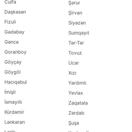
Culfa
Şərur
Daşkəsən
Şirvan
Fizuli
Siyəzən
Gədəbəy
Sumqayıt
Gəncə
Tər-Tər
Goranboy
Tovuz
Göyçay
Ucar
Göygöl
Xızı
Hacıqabul
Yardımlı
İmişli
Yevlax
İsmayıllı
Zaqatala
Kürdəmir
Zərdab
Lənkəran
Şuşa