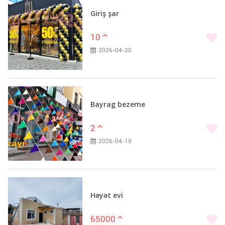
Giriş şar
10
m
2026-04-20
Bayrag bezeme
2
m
2026-04-19
Həyət evi
65000
m