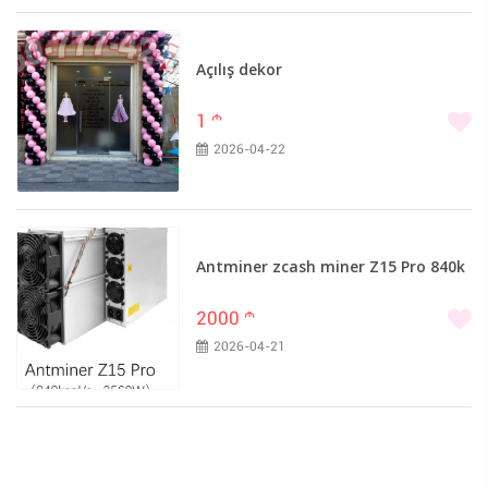
Açılış dekor
1
m
2026-04-22
Antminer zcash miner Z15 Pro 840k
2000
m
2026-04-21