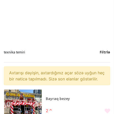
Heyvanlar (0)
Yeni il (0)
Sosial Şəbəkə və Oyun hesabları (0)
texnika temiri
Filtrlə
Axtarışı dəyişin, axtardığınız açar sözə uyğun heç
bir nəticə tapılmadı. Sizə son elanlar göstərilir.
Bayraq bezey
2
m