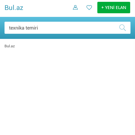
Bul.az
+ YENİ ELAN
Bul.az
Şəxsi əşyalar (0)
Elektronika malları (0)
Ev və bağ (0)
Daşınmaz əmlak (0)
İş və biznes (0)
Nəqliyyat (0)
Hobbi və asudə (0)