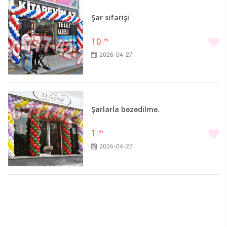
Şar sifarişi
10
m
2026-04-27
Şarlarla bəzədilmə.
1
m
2026-04-27