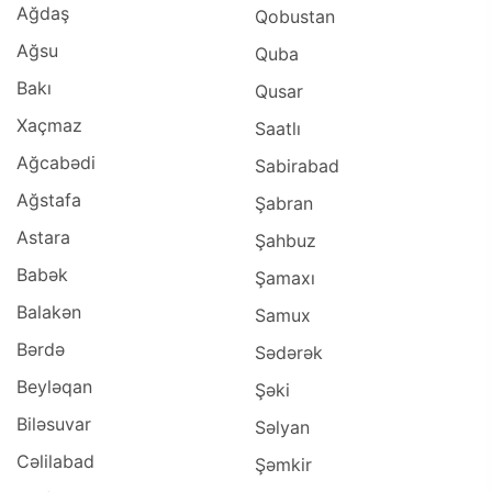
Ağdaş
Qobustan
Ağsu
Quba
Bakı
Qusar
Xaçmaz
Saatlı
Ağcabədi
Sabirabad
Ağstafa
Şabran
Astara
Şahbuz
Babək
Şamaxı
Balakən
Samux
Bərdə
Sədərək
Beyləqan
Şəki
Biləsuvar
Səlyan
Cəlilabad
Şəmkir