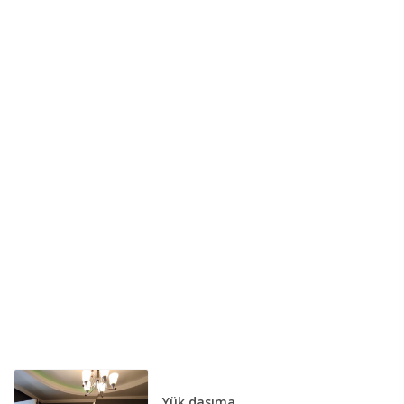
Yük daşıma