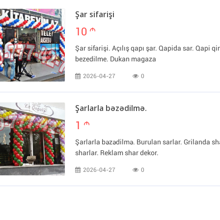
Şar sifarişi
10
m
Şar sifarişi. Açılış qapı şar. Qapida sar. Qapi q
bezedilme. Dukan magaza
2026-04-27
0
Şarlarla bəzədilmə.
1
m
Şarlarla bəzədilmə. Burulan sarlar. Grilanda 
sharlar. Reklam shar dekor.
2026-04-27
0