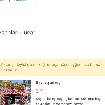
yat
Daxil ol
sabları - ucar
Axtarışı dəyişin, axtardığınız açar sözə uyğun heç bir nətic
göstərilir.
Bayraq bezey
2
m
Bayraq bezey. Bayrag bezeme. Uch kunc bayra
bayraqlar. Dekor magaza bayraq.