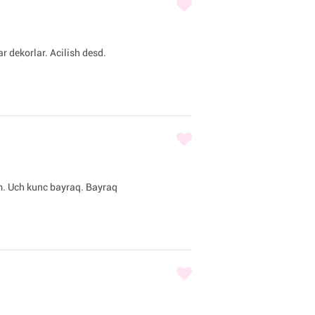
r dekorlar. Acilish desd.
am. Uch kunc bayraq. Bayraq