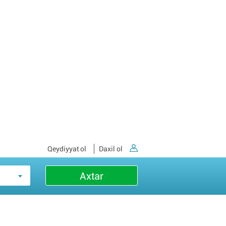
Qeydiyyat ol
Daxil ol
Axtar