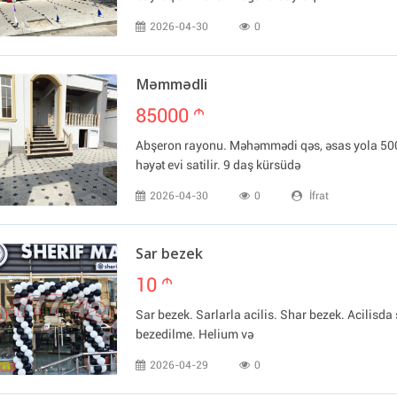
2026-04-30
0
Məmmədli
85000
m
Abşeron rayonu. Məhəmmədi qəs, əsas yola 50
həyət evi satilir. 9 daş kürsüdə
2026-04-30
0
İfrat
Sar bezek
10
m
Sar bezek. Sarlarla acilis. Shar bezek. Acilisda 
bezedilme. Helium və
2026-04-29
0