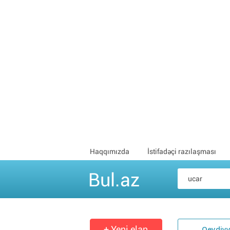
Haqqımızda
İstifadəçi razılaşması
Bul.az
+ Yeni elan