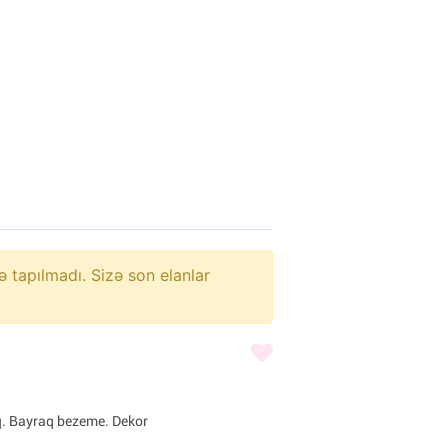
ə tapılmadı. Sizə son elanlar
q. Bayraq bezeme. Dekor