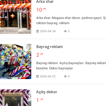
Arka shar
10
m
Arka shar. Magaza shar decor. podnos qayci. Şa
reklam bayrag. reklam
2026-04-24
0
Bayrag reklam
2
m
Bayrag reklam. Açılış bayraqları. Bayraq rekl
bezeme. Dekor bayraqlar.
2026-04-22
0
Açılış dekor
1
m