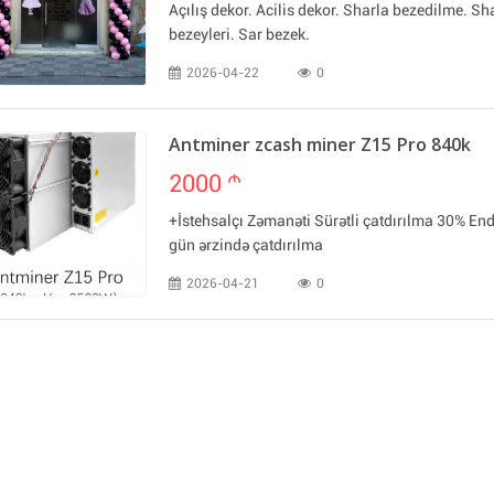
Açılış dekor. Acilis dekor. Sharla bezedilme. Sh
bezeyleri. Sar bezek.
2026-04-22
0
Antminer zcash miner Z15 Pro 840k
2000
m
+İstehsalçı Zəmanəti Sürətli çatdırılma 30% End
gün ərzində çatdırılma
2026-04-21
0