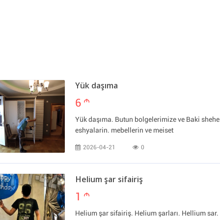
Yük daşıma
6
m
Yük daşıma. Butun bolgelerimize ve Baki sheher
eshyalarin. mebellerin ve meiset
2026-04-21
0
Helium şar sifairiş
1
m
Helium şar sifairiş. Helium şarları. Hellium sar. 