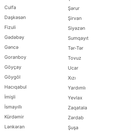
Culfa
Şərur
Daşkəsən
Şirvan
Fizuli
Siyəzən
Gədəbəy
Sumqayıt
Gəncə
Tər-Tər
Goranboy
Tovuz
Göyçay
Ucar
Göygöl
Xızı
Hacıqabul
Yardımlı
İmişli
Yevlax
İsmayıllı
Zaqatala
Kürdəmir
Zərdab
Lənkəran
Şuşa