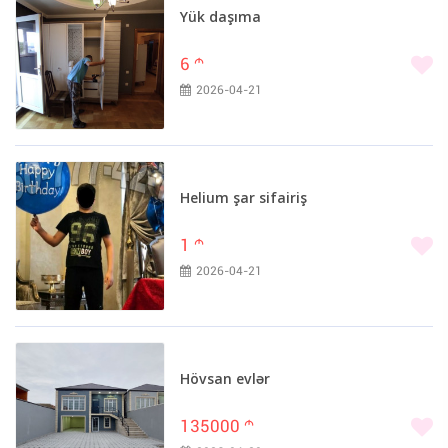
Yük daşıma
6
m
2026-04-21
Helium şar sifairiş
1
m
2026-04-21
Hövsan evlər
135000
m