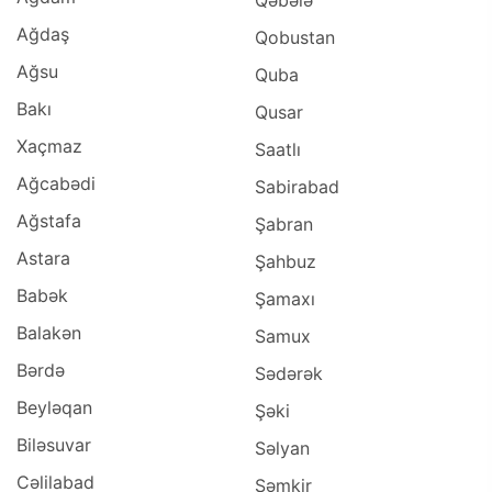
Qəbələ
Ağdaş
Qobustan
Ağsu
Quba
Bakı
Qusar
Xaçmaz
Saatlı
Ağcabədi
Sabirabad
Ağstafa
Şabran
Astara
Şahbuz
Babək
Şamaxı
Balakən
Samux
Bərdə
Sədərək
Beyləqan
Şəki
Biləsuvar
Səlyan
Cəlilabad
Şəmkir