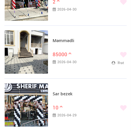
2
m
2026-04-30
Məmmədli
85000
m
2026-04-30
İfrat
Sar bezek
10
m
2026-04-29