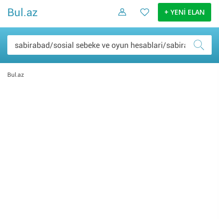
Bul.az
+ YENİ ELAN
Bul.az
Şəxsi əşyalar (0)
Elektronika malları (0)
Ev və bağ (0)
Daşınmaz əmlak (0)
İş və biznes (0)
Nəqliyyat (0)
Hobbi və asudə (0)