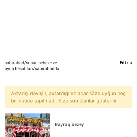
Heyvanlar (0)
Yeni il (0)
Sosial Şəbəkə və Oyun hesabları (0)
sabirabad/sosial sebeke ve
Filtrlə
oyun hesablari/sabirabadda
Axtarışı dəyişin, axtardığınız açar sözə uyğun heç
bir nəticə tapılmadı. Sizə son elanlar göstərilir.
Bayraq bezey