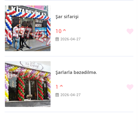
Şar sifarişi
10
m
2026-04-27
Şarlarla bəzədilmə.
1
m
2026-04-27