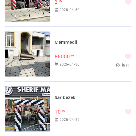
2
m
2026-04-30
Məmmədli
85000
m
2026-04-30
İfrat
Sar bezek
10
m
2026-04-29