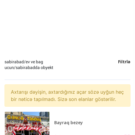
Heyvanlar (0)
Yeni il (0)
Sosial Şəbəkə və Oyun hesabları (0)
sabirabad/ev ve bag
Filtrlə
ucun/sabirabadda obyekt
Axtarışı dəyişin, axtardığınız açar sözə uyğun heç
bir nəticə tapılmadı. Sizə son elanlar göstərilir.
Bayraq bezey