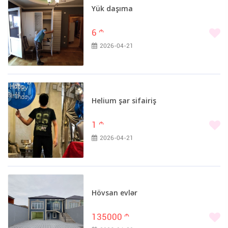
Yük daşıma
6
m
2026-04-21
Helium şar sifairiş
1
m
2026-04-21
Hövsan evlər
135000
m