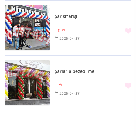
Şar sifarişi
10
m
2026-04-27
Şarlarla bəzədilmə.
1
m
2026-04-27