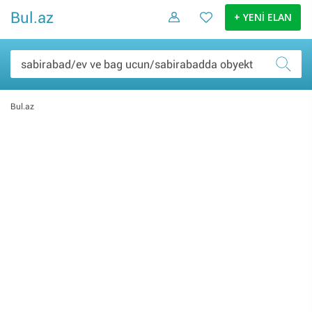
Bul.az
+ YENİ ELAN
Bul.az
Şəxsi əşyalar (0)
Elektronika malları (0)
Ev və bağ (0)
Daşınmaz əmlak (0)
İş və biznes (0)
Nəqliyyat (0)
Hobbi və asudə (0)