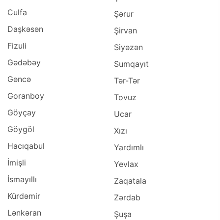
Culfa
Şərur
Daşkəsən
Şirvan
Fizuli
Siyəzən
Gədəbəy
Sumqayıt
Gəncə
Tər-Tər
Goranboy
Tovuz
Göyçay
Ucar
Göygöl
Xızı
Hacıqabul
Yardımlı
İmişli
Yevlax
İsmayıllı
Zaqatala
Kürdəmir
Zərdab
Lənkəran
Şuşa