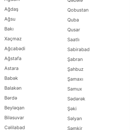
Qəbələ
Ağdaş
Qobustan
Ağsu
Quba
Bakı
Qusar
Xaçmaz
Saatlı
Ağcabədi
Sabirabad
Ağstafa
Şabran
Astara
Şahbuz
Babək
Şamaxı
Balakən
Samux
Bərdə
Sədərək
Beyləqan
Şəki
Biləsuvar
Səlyan
Cəlilabad
Şəmkir