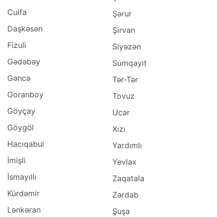
Culfa
Şərur
Daşkəsən
Şirvan
Fizuli
Siyəzən
Gədəbəy
Sumqayıt
Gəncə
Tər-Tər
Goranboy
Tovuz
Göyçay
Ucar
Göygöl
Xızı
Hacıqabul
Yardımlı
İmişli
Yevlax
İsmayıllı
Zaqatala
Kürdəmir
Zərdab
Lənkəran
Şuşa