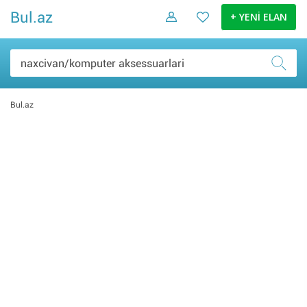
Bul.az
+ YENİ ELAN
Bul.az
Şəxsi əşyalar (0)
Elektronika malları (0)
Ev və bağ (0)
Daşınmaz əmlak (0)
İş və biznes (0)
Nəqliyyat (0)
Hobbi və asudə (0)