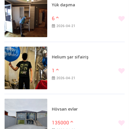
Yük daşıma
6
m
2026-04-21
Helium şar sifairiş
1
m
2026-04-21
Hövsan evlər
135000
m