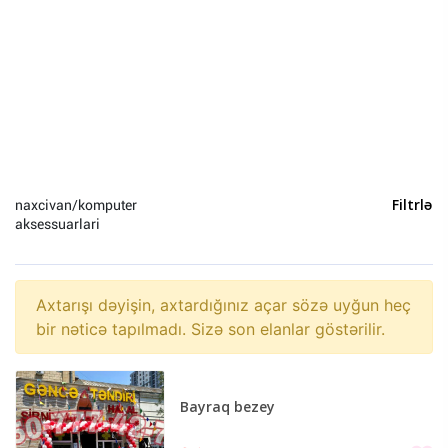
Heyvanlar (0)
Yeni il (0)
Sosial Şəbəkə və Oyun hesabları (0)
naxcivan/komputer
Filtrlə
aksessuarlari
Axtarışı dəyişin, axtardığınız açar sözə uyğun heç
bir nəticə tapılmadı. Sizə son elanlar göstərilir.
Bayraq bezey