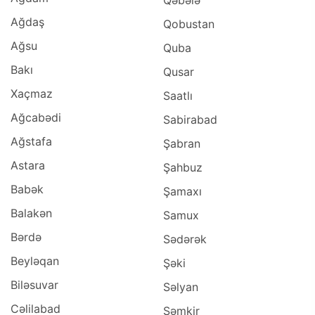
Qəbələ
Ağdaş
Qobustan
Ağsu
Quba
Bakı
Qusar
Xaçmaz
Saatlı
Ağcabədi
Sabirabad
Ağstafa
Şabran
Astara
Şahbuz
Babək
Şamaxı
Balakən
Samux
Bərdə
Sədərək
Beyləqan
Şəki
Biləsuvar
Səlyan
Cəlilabad
Şəmkir