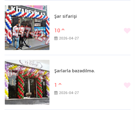
Şar sifarişi
10
m
2026-04-27
Şarlarla bəzədilmə.
1
m
2026-04-27