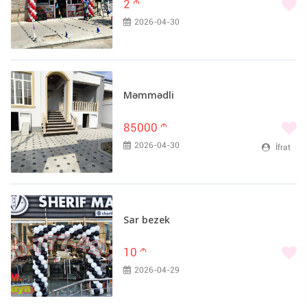
2
m
2026-04-30
Məmmədli
85000
m
2026-04-30
İfrat
Sar bezek
10
m
2026-04-29