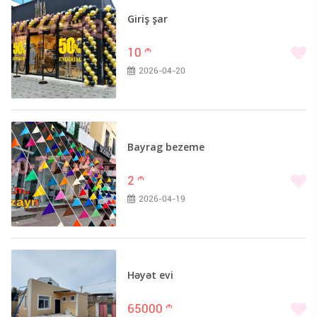
Giriş şar
10
m
2026-04-20
Bayrag bezeme
2
m
2026-04-19
Həyət evi
65000
m