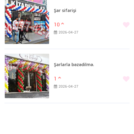
Şar sifarişi
10
m
2026-04-27
Şarlarla bəzədilmə.
1
m
2026-04-27