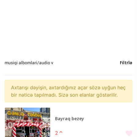
Heyvanlar (0)
Yeni il (0)
Sosial Şəbəkə və Oyun hesabları (0)
musiqi albomlari/audio v
Filtrlə
Axtarışı dəyişin, axtardığınız açar sözə uyğun heç
bir nəticə tapılmadı. Sizə son elanlar göstərilir.
Bayraq bezey
2
m