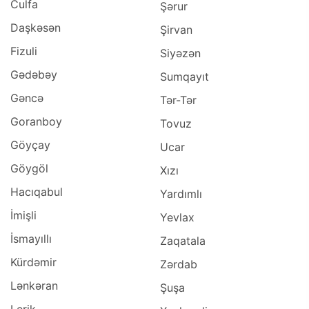
Culfa
Şərur
Daşkəsən
Şirvan
Fizuli
Siyəzən
Gədəbəy
Sumqayıt
Gəncə
Tər-Tər
Goranboy
Tovuz
Göyçay
Ucar
Göygöl
Xızı
Hacıqabul
Yardımlı
İmişli
Yevlax
İsmayıllı
Zaqatala
Kürdəmir
Zərdab
Lənkəran
Şuşa