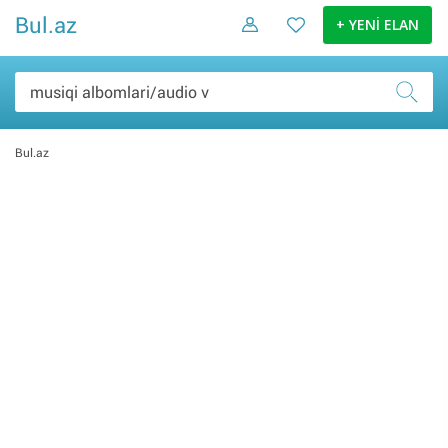
Bul.az
+ YENİ ELAN
Bul.az
Şəxsi əşyalar (0)
Elektronika malları (0)
Ev və bağ (0)
Daşınmaz əmlak (0)
İş və biznes (0)
Nəqliyyat (0)
Hobbi və asudə (0)