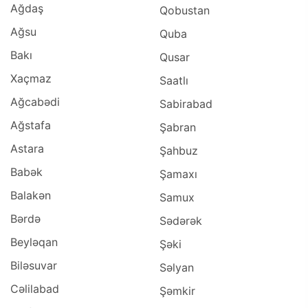
Ağdaş
Qobustan
Ağsu
Quba
Bakı
Qusar
Xaçmaz
Saatlı
Ağcabədi
Sabirabad
Ağstafa
Şabran
Astara
Şahbuz
Babək
Şamaxı
Balakən
Samux
Bərdə
Sədərək
Beyləqan
Şəki
Biləsuvar
Səlyan
Cəlilabad
Şəmkir