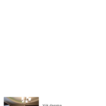
Yük daşıma