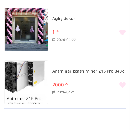
Açılış dekor
1
m
2026-04-22
Antminer zcash miner Z15 Pro 840k
2000
m
2026-04-21