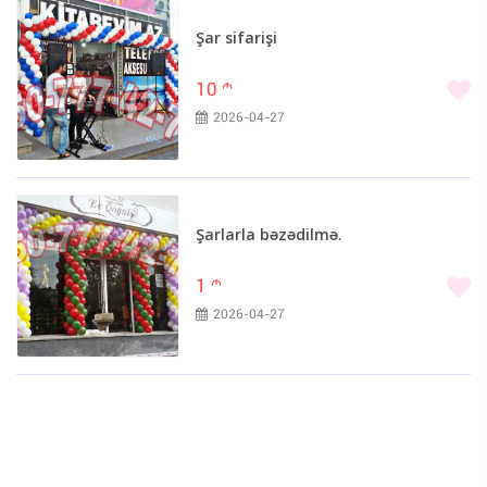
Şar sifarişi
10
m
2026-04-27
Şarlarla bəzədilmə.
1
m
2026-04-27