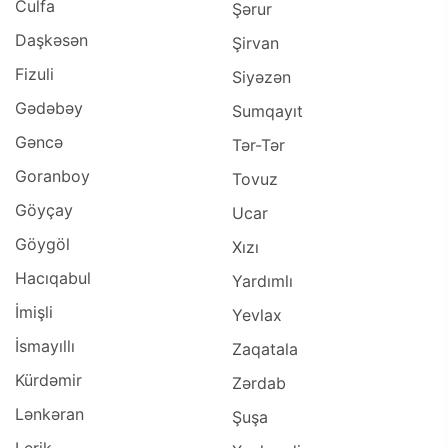
Culfa
Şərur
Daşkəsən
Şirvan
Fizuli
Siyəzən
Gədəbəy
Sumqayıt
Gəncə
Tər-Tər
Goranboy
Tovuz
Göyçay
Ucar
Göygöl
Xızı
Hacıqabul
Yardımlı
İmişli
Yevlax
İsmayıllı
Zaqatala
Kürdəmir
Zərdab
Lənkəran
Şuşa