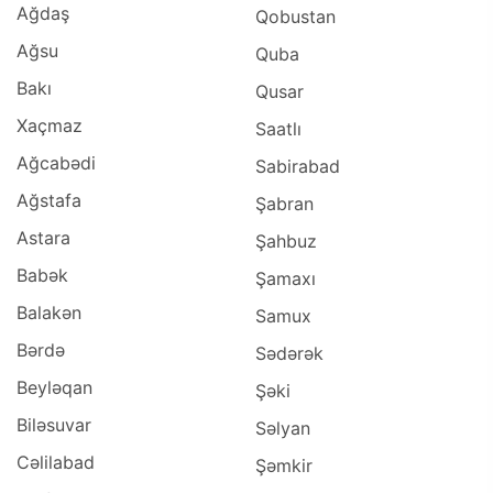
Ağdaş
Qobustan
Ağsu
Quba
Bakı
Qusar
Xaçmaz
Saatlı
Ağcabədi
Sabirabad
Ağstafa
Şabran
Astara
Şahbuz
Babək
Şamaxı
Balakən
Samux
Bərdə
Sədərək
Beyləqan
Şəki
Biləsuvar
Səlyan
Cəlilabad
Şəmkir