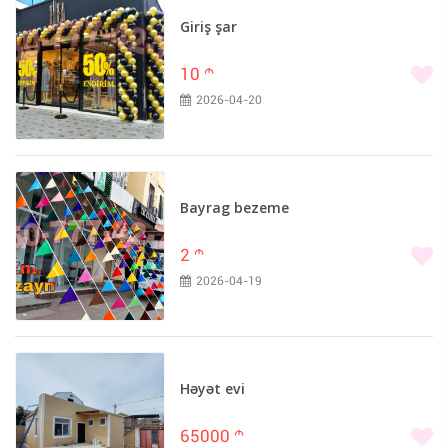
Giriş şar
10
m
2026-04-20
Bayrag bezeme
2
m
2026-04-19
Həyət evi
65000
m