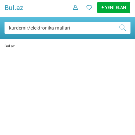
Bul.az
+ YENİ ELAN
Bul.az
Şəxsi əşyalar (0)
Elektronika malları (0)
Ev və bağ (0)
Daşınmaz əmlak (0)
İş və biznes (0)
Nəqliyyat (0)
Hobbi və asudə (0)