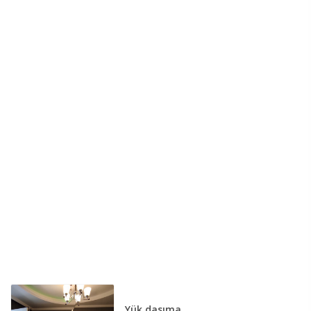
Yük daşıma