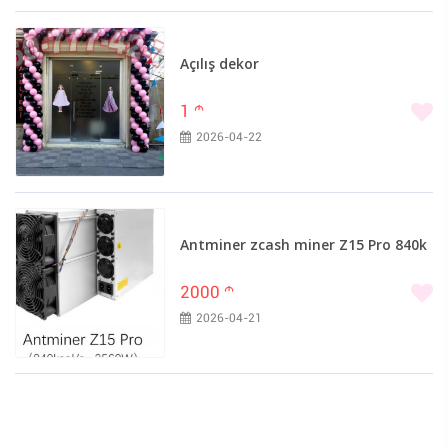
Açılış dekor
1
m
2026-04-22
Antminer zcash miner Z15 Pro 840k
2000
m
2026-04-21