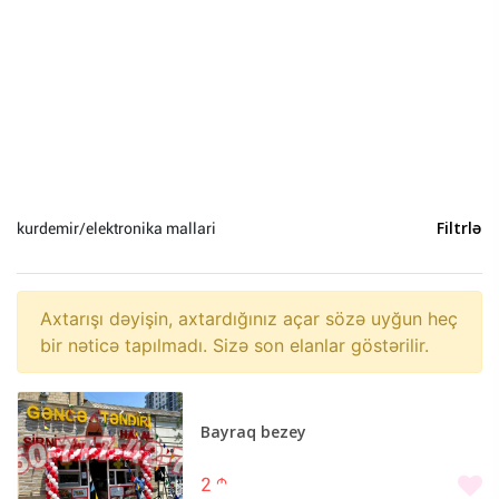
Heyvanlar (0)
Yeni il (0)
Sosial Şəbəkə və Oyun hesabları (0)
kurdemir/elektronika mallari
Filtrlə
Axtarışı dəyişin, axtardığınız açar sözə uyğun heç
bir nəticə tapılmadı. Sizə son elanlar göstərilir.
Bayraq bezey
2
m