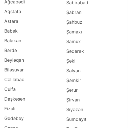
Ağcabədi
Sabirabad
Ağstafa
Şabran
Astara
Şahbuz
Babək
Şamaxı
Balakən
Samux
Bərdə
Sədərək
Beyləqan
Şəki
Biləsuvar
Səlyan
Cəlilabad
Şəmkir
Culfa
Şərur
Daşkəsən
Şirvan
Fizuli
Siyəzən
Gədəbəy
Sumqayıt