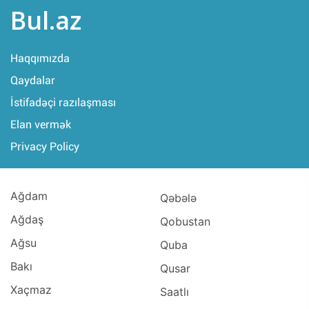
Bul.az
Haqqımızda
Qaydalar
İstifadəçi razılaşması
Elan vermək
Privacy Policy
Ağdam
Qəbələ
Ağdaş
Qobustan
Ağsu
Quba
Bakı
Qusar
Xaçmaz
Saatlı