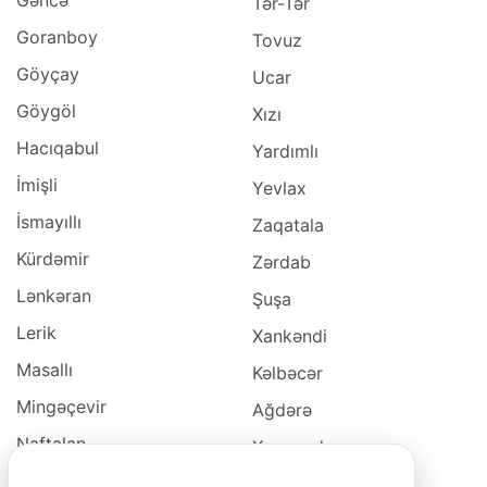
Gəncə
Tər-Tər
Goranboy
Tovuz
Göyçay
Ucar
Göygöl
Xızı
Hacıqabul
Yardımlı
İmişli
Yevlax
İsmayıllı
Zaqatala
Kürdəmir
Zərdab
Lənkəran
Şuşa
Lerik
Xankəndi
Masallı
Kəlbəcər
Mingəçevir
Ağdərə
Naftalan
Xocavəd
Naxçivan
Xocalı