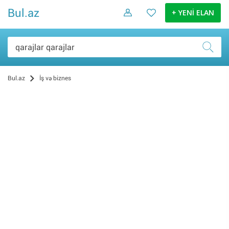
Bul.az
+ YENİ ELAN
Bul.az
İş və biznes
Xidmətlər (1)
İş elanları (0)
Biznes üçün avadanlıq (0)
Ərzaq (0)
Uşaq baxıcısı (0)