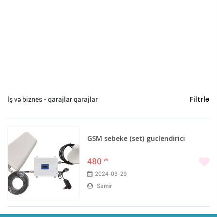
Bakı (1)
İş və biznes - qarajlar qarajlar
Filtrlə
GSM sebeke (set) guclendirici
480
m
2024-03-29
Samir