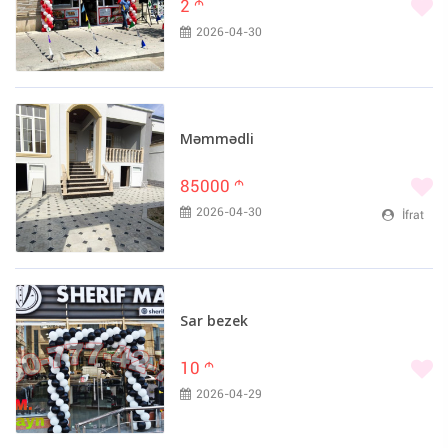
2
m
2026-04-30
Məmmədli
85000
m
2026-04-30
İfrat
Sar bezek
10
m
2026-04-29