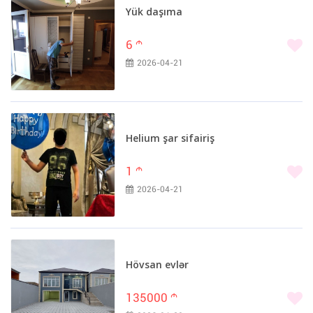
Yük daşıma
6
m
2026-04-21
Helium şar sifairiş
1
m
2026-04-21
Hövsan evlər
135000
m