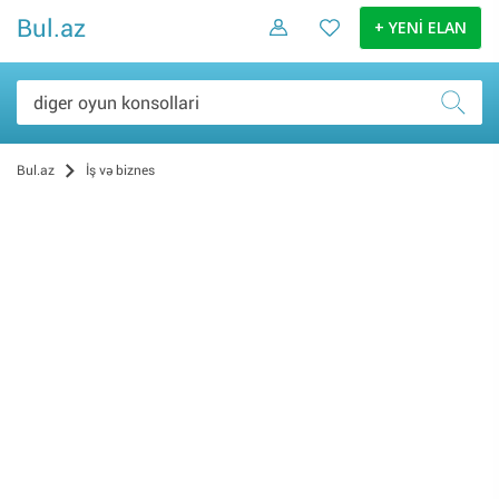
Bul.az
+ YENİ ELAN
Bul.az
İş və biznes
İş elanları (0)
Biznes üçün avadanlıq (0)
Xidmətlər (0)
Ərzaq (0)
Uşaq baxıcısı (0)