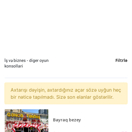
İş və biznes - diger oyun
Filtrlə
konsollari
Axtarışı dəyişin, axtardığınız açar sözə uyğun heç
bir nəticə tapılmadı. Sizə son elanlar göstərilir.
Bayraq bezey