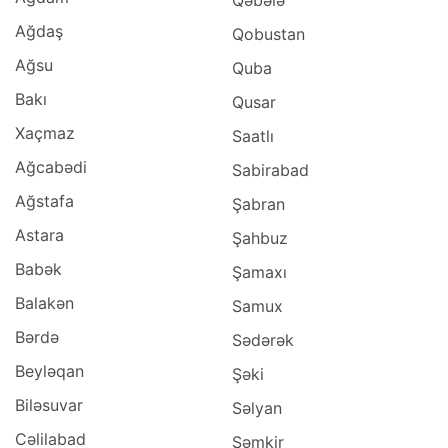
Qəbələ
Ağdaş
Qobustan
Ağsu
Quba
Bakı
Qusar
Xaçmaz
Saatlı
Ağcabədi
Sabirabad
Ağstafa
Şabran
Astara
Şahbuz
Babək
Şamaxı
Balakən
Samux
Bərdə
Sədərək
Beyləqan
Şəki
Biləsuvar
Səlyan
Cəlilabad
Şəmkir