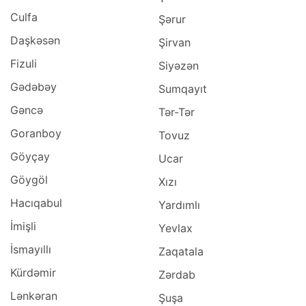
Culfa
Şərur
Daşkəsən
Şirvan
Fizuli
Siyəzən
Gədəbəy
Sumqayıt
Gəncə
Tər-Tər
Goranboy
Tovuz
Göyçay
Ucar
Göygöl
Xızı
Hacıqabul
Yardımlı
İmişli
Yevlax
İsmayıllı
Zaqatala
Kürdəmir
Zərdab
Lənkəran
Şuşa