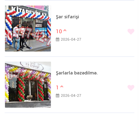
Şar sifarişi
10
m
2026-04-27
Şarlarla bəzədilmə.
1
m
2026-04-27