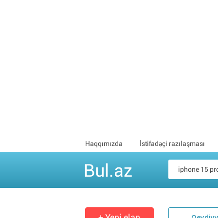
Haqqımızda
İstifadəçi razılaşması
Bul.az
+ Yeni elan