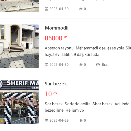
2026-04-30
0
Məmmədli
85000
m
Abşeron rayonu. Məhəmmədi qəs, əsas yola 50
həyət evi satilir. 9 daş kürsüdə
2026-04-30
0
İfrat
Sar bezek
10
m
Sar bezek. Sarlarla acilis. Shar bezek. Acilisda 
bezedilme. Helium və
2026-04-29
0