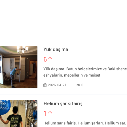
Yük daşıma
6
m
Yük daşıma. Butun bolgelerimize ve Baki sheher
eshyalarin. mebellerin ve meiset
2026-04-21
0
Helium şar sifairiş
1
m
Helium şar sifairiş. Helium şarları. Hellium sar. 