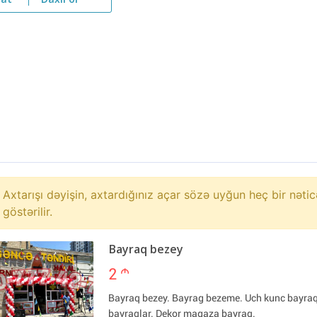
yat
Daxil ol
Axtarışı dəyişin, axtardığınız açar sözə uyğun heç bir nətic
göstərilir.
Bayraq bezey
2
m
Bayraq bezey. Bayrag bezeme. Uch kunc bayra
bayraqlar. Dekor magaza bayraq.