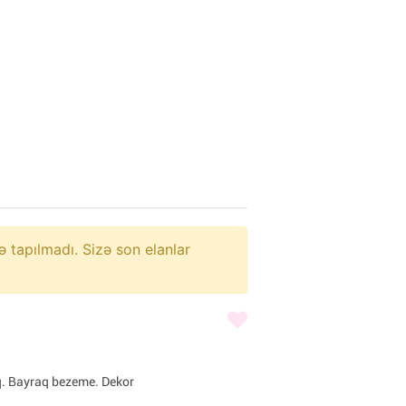
ə tapılmadı. Sizə son elanlar
q. Bayraq bezeme. Dekor