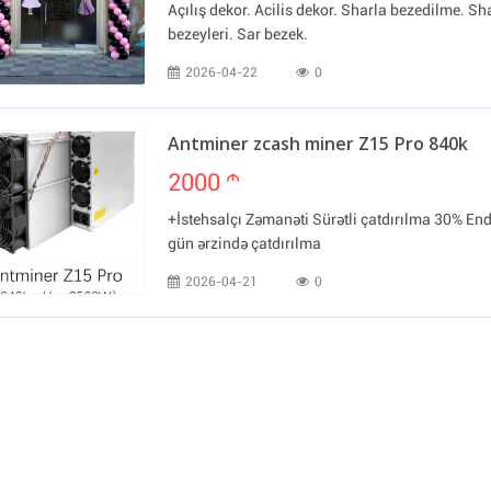
Açılış dekor. Acilis dekor. Sharla bezedilme. Sh
bezeyleri. Sar bezek.
2026-04-22
0
Antminer zcash miner Z15 Pro 840k
2000
m
+İstehsalçı Zəmanəti Sürətli çatdırılma 30% End
gün ərzində çatdırılma
2026-04-21
0