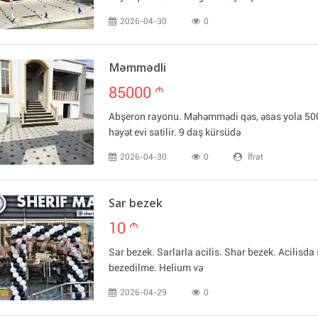
2026-04-30
0
Məmmədli
85000
m
Abşeron rayonu. Məhəmmədi qəs, əsas yola 50
həyət evi satilir. 9 daş kürsüdə
2026-04-30
0
İfrat
Sar bezek
10
m
Sar bezek. Sarlarla acilis. Shar bezek. Acilisda 
bezedilme. Helium və
2026-04-29
0