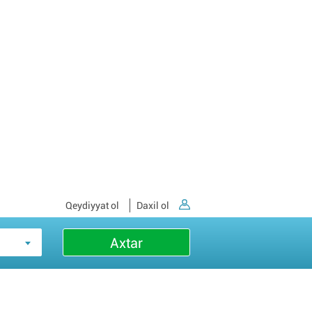
Qeydiyyat ol
Daxil ol
Axtar