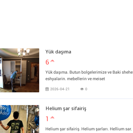
Yük daşıma
6
m
Yük daşıma. Butun bolgelerimize ve Baki sheher
eshyalarin. mebellerin ve meiset
2026-04-21
0
Helium şar sifairiş
1
m
Helium şar sifairiş. Helium şarları. Hellium sar. 