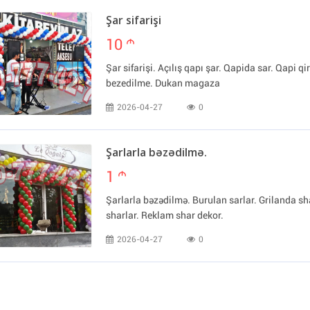
Şar sifarişi
10
m
Şar sifarişi. Açılış qapı şar. Qapida sar. Qapi q
bezedilme. Dukan magaza
2026-04-27
0
Şarlarla bəzədilmə.
1
m
Şarlarla bəzədilmə. Burulan sarlar. Grilanda 
sharlar. Reklam shar dekor.
2026-04-27
0