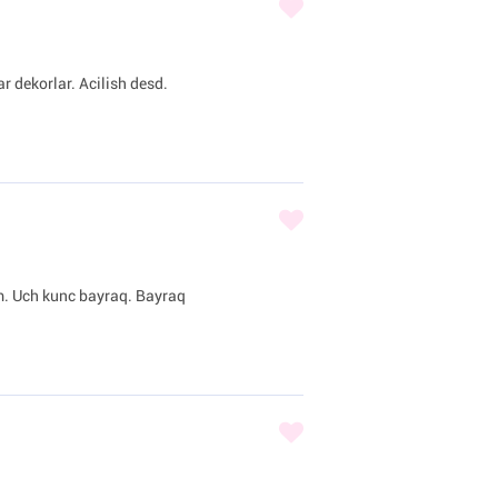
r dekorlar. Acilish desd.
am. Uch kunc bayraq. Bayraq