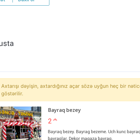
yat
Daxil ol
usta
Axtarışı dəyişin, axtardığınız açar sözə uyğun heç bir nətic
göstərilir.
Bayraq bezey
2
m
Bayraq bezey. Bayrag bezeme. Uch kunc bayra
bayraqlar. Dekor magaza bayraq.