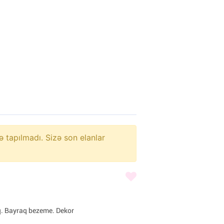
ə tapılmadı. Sizə son elanlar
q. Bayraq bezeme. Dekor