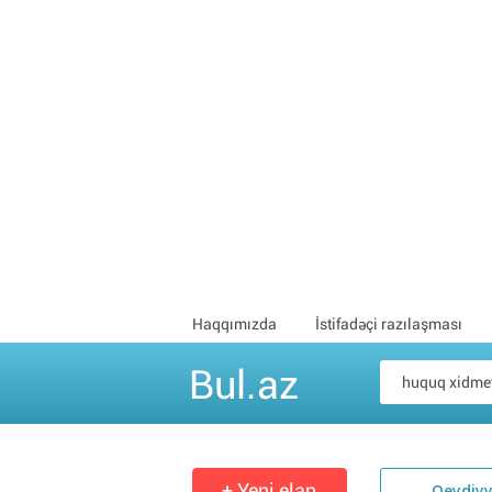
Haqqımızda
İstifadəçi razılaşması
Bul.az
+ Yeni elan