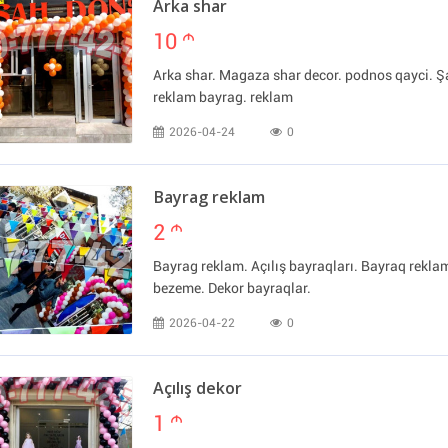
Arka shar
10
m
Arka shar. Magaza shar decor. podnos qayci. Şa
reklam bayrag. reklam
2026-04-24
0
Bayrag reklam
2
m
Bayrag reklam. Açılış bayraqları. Bayraq rekl
bezeme. Dekor bayraqlar.
2026-04-22
0
Açılış dekor
1
m