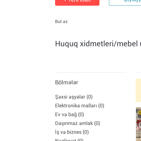
Qeydiy
Bul.az
Huquq xidmetleri/mebel 
Bölmələr
Şəxsi əşyalar (0)
Elektronika malları (0)
Ev və bağ (0)
Daşınmaz əmlak (0)
İş və biznes (0)
Nəqliyyat (0)