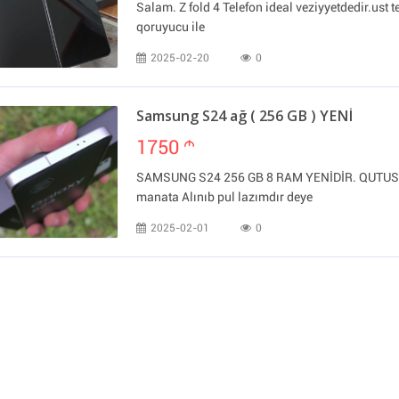
Salam. Z fold 4 Telefon ideal veziyyetdedir.ust ter
qoruyucu ile
2025-02-20
0
Samsung S24 ağ ( 256 GB ) YENİ
1750
m
SAMSUNG S24 256 GB 8 RAM YENİDİR. QUTUSU
manata Alınıb pul lazımdır deye
2025-02-01
0