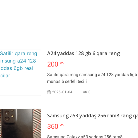
A24 yaddas 128 gb 6 qara reng
200
m
Satilir qara reng samsung a24 128 yaddas 6gb re
munasib serfeli tecili
2025-01-04
0
Samsung a53 yaddaş 256 ram8 rəng q
360
m
Samsung Galaxy a53 yaddaş 256 ram8