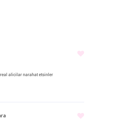
al alicilar narahat etsinler
ara