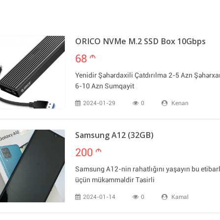
ORICO NVMe M.2 SSD Box 10Gbps
68
m
Yenidir Şəhərdaxili Çatdırılma 2-5 Azn Şəhərxa
6-10 Azn Sumqayit
2024-01-29
0
Kenan
Samsung A12 (32GB)
200
m
Samsung A12-nin rahatlığını yaşayın bu etibarl
üçün mükəmməldir Təsirli
2024-01-14
0
Kamal