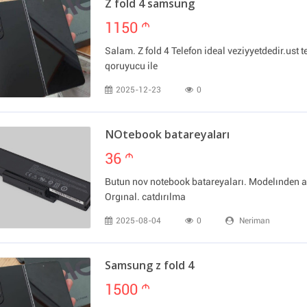
Z fold 4 samsung
1150
m
Salam. Z fold 4 Telefon ideal veziyyetdedir.ust ter
qoruyucu ile
2025-12-23
0
NOtebook batareyaları
36
m
Butun nov notebook batareyaları. Modelınden ası
Orgınal. catdırılma
2025-08-04
0
Neriman
Samsung z fold 4
1500
m