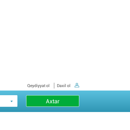
Qeydiyyat ol
Daxil ol
Axtar