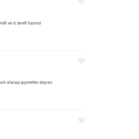
efi ve ic terefi hamisi
lı olaraq qıymetler deyısır.