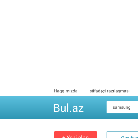
Haqqımızda
İstifadəçi razılaşması
Bul.az
+ Yeni elan