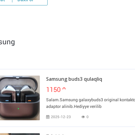
yat
Daxil ol
msung
Samsung buds3 qulaqliq
1150
m
Salam.Samsung galaxybuds3 original kontaktda
adaptor alinib.Hediyye verilib
2025-12-23
0