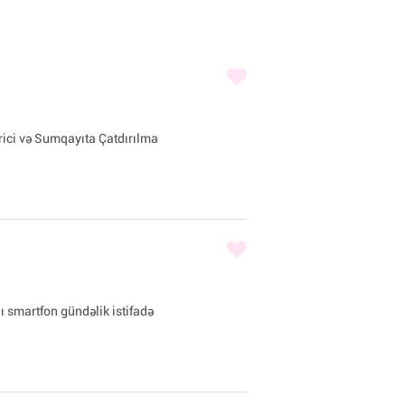
rici və Sumqayıta Çatdırılma
ı smartfon gündəlik istifadə