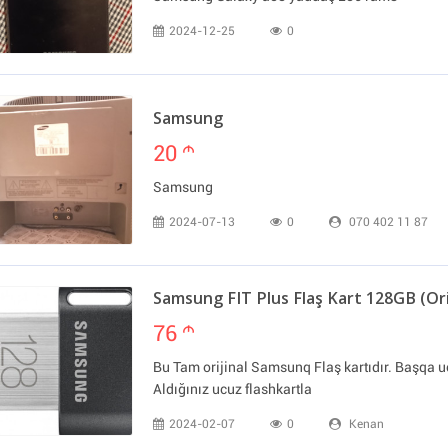
2024-12-25
0
Samsung
20
m
Samsung
2024-07-13
0
070 402 11 87
Samsung FIT Plus Flaş Kart 128GB (Ori
76
m
Bu Tam orijinal Samsunq Flaş kartıdır. Başqa 
Aldığınız ucuz flashkartla
2024-02-07
0
Kenan