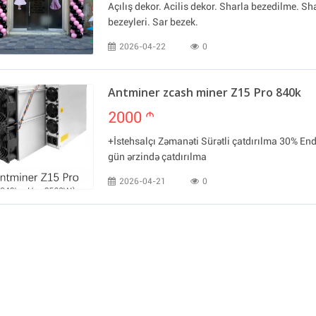
Açılış dekor. Acilis dekor. Sharla bezedilme. Sh
bezeyleri. Sar bezek.
2026-04-22
0
Antminer zcash miner Z15 Pro 840k
2000
m
+İstehsalçı Zəmanəti Sürətli çatdırılma 30% End
gün ərzində çatdırılma
2026-04-21
0