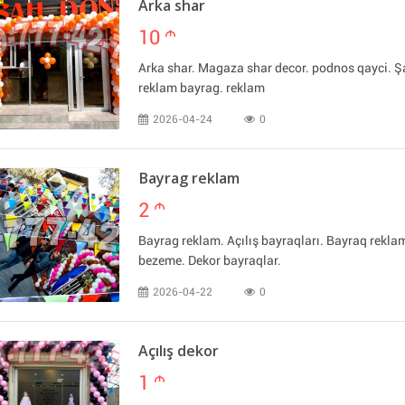
Arka shar
10
m
Arka shar. Magaza shar decor. podnos qayci. Şa
reklam bayrag. reklam
2026-04-24
0
Bayrag reklam
2
m
Bayrag reklam. Açılış bayraqları. Bayraq rekl
bezeme. Dekor bayraqlar.
2026-04-22
0
Açılış dekor
1
m