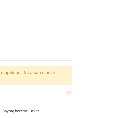
ə tapılmadı. Sizə son elanlar
q. Bayraq bezeme. Dekor