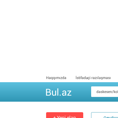
Haqqımızda
İstifadəçi razılaşması
Bul.az
+ Yeni elan