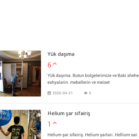
Yük daşıma
6
m
Yük daşıma. Butun bolgelerimize ve Baki sheher
eshyalarin. mebellerin ve meiset
2026-04-21
0
Helium şar sifairiş
1
m
Helium şar sifairiş. Helium şarları. Hellium sar. 