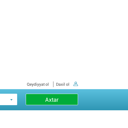
Qeydiyyat ol
Daxil ol
Axtar