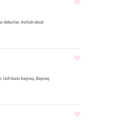
r dekorlar. Acilish desd.
am. Uch kunc bayraq. Bayraq