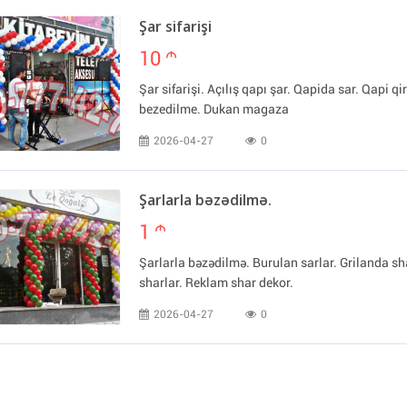
Şar sifarişi
10
m
Şar sifarişi. Açılış qapı şar. Qapida sar. Qapi q
bezedilme. Dukan magaza
2026-04-27
0
Şarlarla bəzədilmə.
1
m
Şarlarla bəzədilmə. Burulan sarlar. Grilanda 
sharlar. Reklam shar dekor.
2026-04-27
0