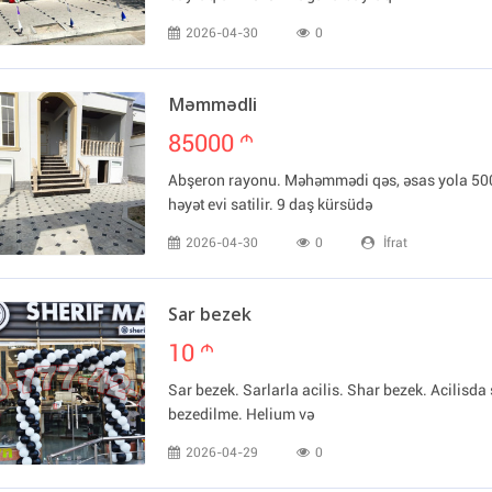
2026-04-30
0
Məmmədli
85000
m
Abşeron rayonu. Məhəmmədi qəs, əsas yola 50
həyət evi satilir. 9 daş kürsüdə
2026-04-30
0
İfrat
Sar bezek
10
m
Sar bezek. Sarlarla acilis. Shar bezek. Acilisda 
bezedilme. Helium və
2026-04-29
0