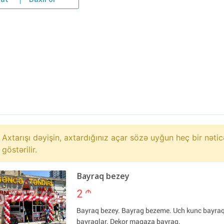
yat
Daxil ol
Axtarışı dəyişin, axtardığınız açar sözə uyğun heç bir nətic
göstərilir.
Bayraq bezey
2
m
Bayraq bezey. Bayrag bezeme. Uch kunc bayra
bayraqlar. Dekor magaza bayraq.