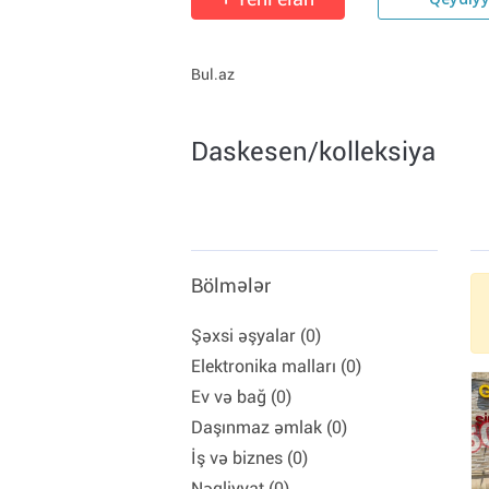
Qeydiy
Bul.az
Daskesen/kolleksiya
Bölmələr
Şəxsi əşyalar (0)
Elektronika malları (0)
Ev və bağ (0)
Daşınmaz əmlak (0)
İş və biznes (0)
Nəqliyyat (0)