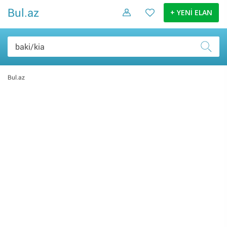
Bul.az
+ YENİ ELAN
Bul.az
İş və biznes (1)
Hobbi və asudə (1)
Şəxsi əşyalar (0)
Elektronika malları (0)
Ev və bağ (0)
Daşınmaz əmlak (0)
Nəqliyyat (0)