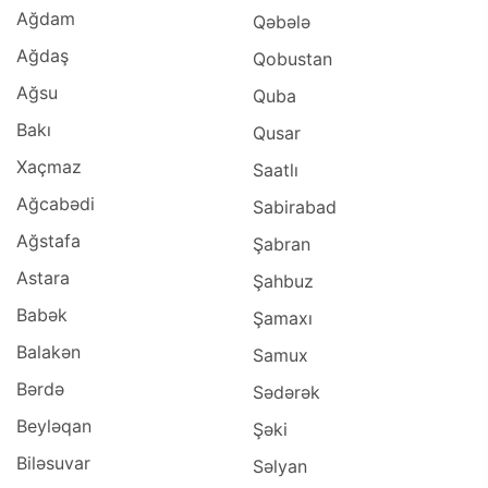
Ağdam
Qəbələ
Ağdaş
Qobustan
Ağsu
Quba
Bakı
Qusar
Xaçmaz
Saatlı
Ağcabədi
Sabirabad
Ağstafa
Şabran
Astara
Şahbuz
Babək
Şamaxı
Balakən
Samux
Bərdə
Sədərək
Beyləqan
Şəki
Biləsuvar
Səlyan