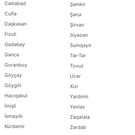
Cəlilabad
Şəmkir
Culfa
Şərur
Daşkəsən
Şirvan
Fizuli
Siyəzən
Gədəbəy
Sumqayıt
Gəncə
Tər-Tər
Goranboy
Tovuz
Göyçay
Ucar
Göygöl
Xızı
Hacıqabul
Yardımlı
İmişli
Yevlax
İsmayıllı
Zaqatala
Kürdəmir
Zərdab