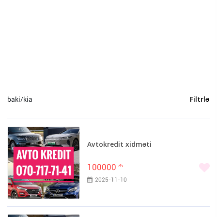
Heyvanlar (0)
Yeni il (0)
Sosial Şəbəkə və Oyun hesabları (0)
Bakı (2)
baki/kia
Filtrlə
Avtokredit xidməti
100000
m
2025-11-10