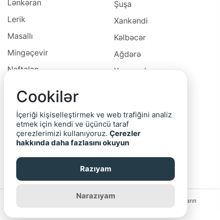
Lənkəran
Şuşa
Lerik
Xankəndi
Masallı
Kəlbəcər
Mingəçevir
Ağdərə
Naftalan
Xocavəd
Naxçivan
Xocalı
Cookilər
Neftçala
Laçın
İçeriği kişiselleştirmek ve web trafiğini analiz
Oğuz
Cəbrayıl
etmek için kendi ve üçüncü taraf
çerezlerimizi kullanıyoruz.
Çerezler
Ordubad
Qubadlı
hakkında daha fazlasını okuyun
Qax
Zəngilan
Razıyam
Qazax
Narazıyam
Saytın rəhbərliyi reklam bannerlərinin və yerləşdirilmiş elanların
məzmununa görə məsuliyyət daşımır.