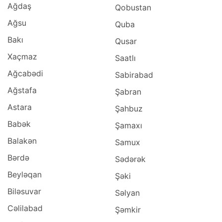
Ağdaş
Qobustan
Ağsu
Quba
Bakı
Qusar
Xaçmaz
Saatlı
Ağcabədi
Sabirabad
Ağstafa
Şabran
Astara
Şahbuz
Babək
Şamaxı
Balakən
Samux
Bərdə
Sədərək
Beyləqan
Şəki
Biləsuvar
Səlyan
Cəlilabad
Şəmkir