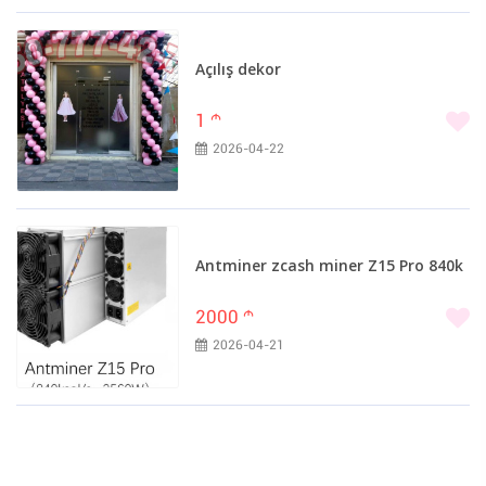
Açılış dekor
1
m
2026-04-22
Antminer zcash miner Z15 Pro 840k
2000
m
2026-04-21