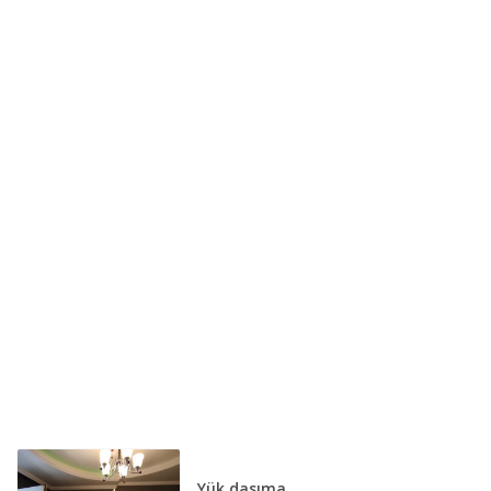
Yük daşıma