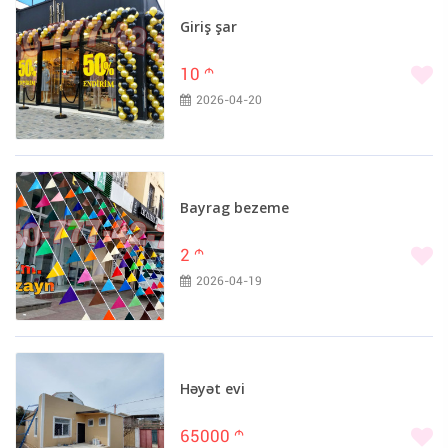
Giriş şar
10
m
2026-04-20
Bayrag bezeme
2
m
2026-04-19
Həyət evi
65000
m