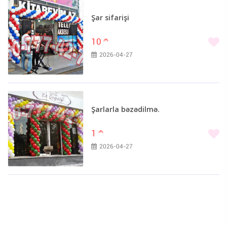
Şar sifarişi
10
m
2026-04-27
Şarlarla bəzədilmə.
1
m
2026-04-27