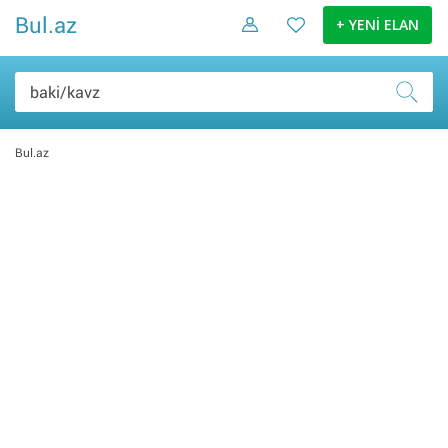
Bul.az
+ YENİ ELAN
Bul.az
Şəxsi əşyalar (0)
Elektronika malları (0)
Ev və bağ (0)
Daşınmaz əmlak (0)
İş və biznes (0)
Nəqliyyat (0)
Hobbi və asudə (0)