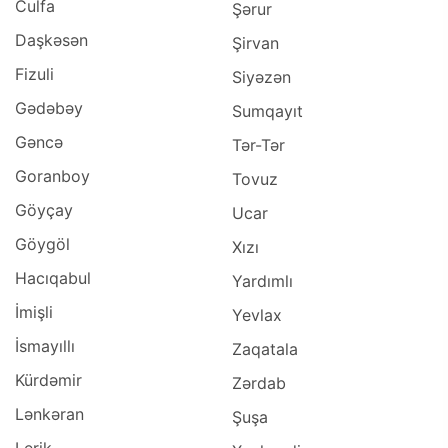
Culfa
Şərur
Daşkəsən
Şirvan
Fizuli
Siyəzən
Gədəbəy
Sumqayıt
Gəncə
Tər-Tər
Goranboy
Tovuz
Göyçay
Ucar
Göygöl
Xızı
Hacıqabul
Yardımlı
İmişli
Yevlax
İsmayıllı
Zaqatala
Kürdəmir
Zərdab
Lənkəran
Şuşa