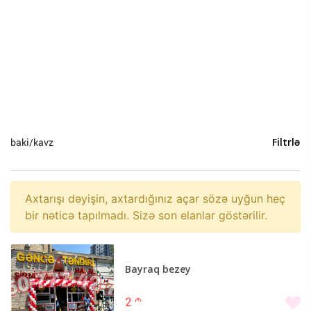
Heyvanlar (0)
Yeni il (0)
Sosial Şəbəkə və Oyun hesabları (0)
baki/kavz
Filtrlə
Axtarışı dəyişin, axtardığınız açar sözə uyğun heç
bir nəticə tapılmadı. Sizə son elanlar göstərilir.
Bayraq bezey
2
m