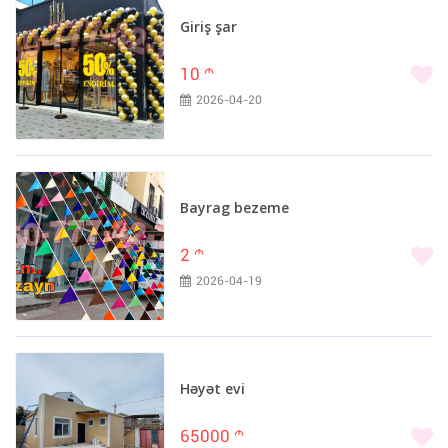
Giriş şar
10
m
2026-04-20
Bayrag bezeme
2
m
2026-04-19
Həyət evi
65000
m