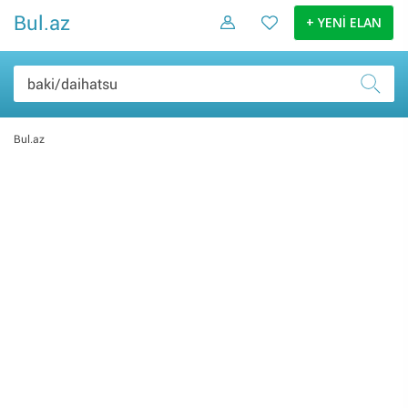
Bul.az
+ YENİ ELAN
Bul.az
Şəxsi əşyalar (0)
Elektronika malları (0)
Ev və bağ (0)
Daşınmaz əmlak (0)
İş və biznes (0)
Nəqliyyat (0)
Hobbi və asudə (0)