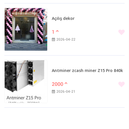
Açılış dekor
1
m
2026-04-22
Antminer zcash miner Z15 Pro 840k
2000
m
2026-04-21