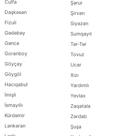
Culfa
Şərur
Daşkəsən
Şirvan
Fizuli
Siyəzən
Gədəbəy
Sumqayıt
Gəncə
Tər-Tər
Goranboy
Tovuz
Göyçay
Ucar
Göygöl
Xızı
Hacıqabul
Yardımlı
İmişli
Yevlax
İsmayıllı
Zaqatala
Kürdəmir
Zərdab
Lənkəran
Şuşa