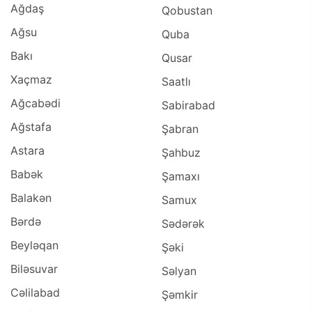
Ağdaş
Qobustan
Ağsu
Quba
Bakı
Qusar
Xaçmaz
Saatlı
Ağcabədi
Sabirabad
Ağstafa
Şabran
Astara
Şahbuz
Babək
Şamaxı
Balakən
Samux
Bərdə
Sədərək
Beyləqan
Şəki
Biləsuvar
Səlyan
Cəlilabad
Şəmkir