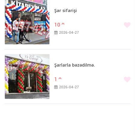
Şar sifarişi
10
m
2026-04-27
Şarlarla bəzədilmə.
1
m
2026-04-27