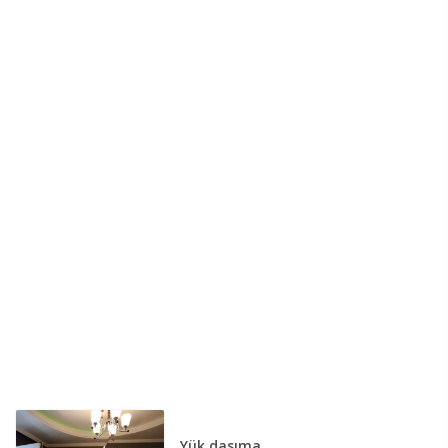
Yük daşıma