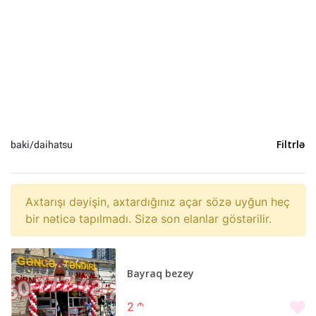
Heyvanlar (0)
Yeni il (0)
Sosial Şəbəkə və Oyun hesabları (0)
baki/daihatsu
Filtrlə
Axtarışı dəyişin, axtardığınız açar sözə uyğun heç
bir nəticə tapılmadı. Sizə son elanlar göstərilir.
Bayraq bezey
2
m