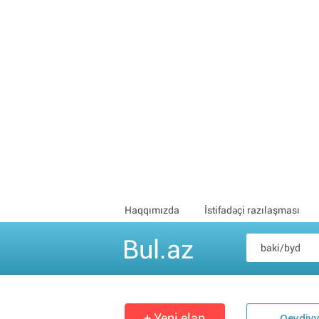
Haqqımızda
İstifadəçi razılaşması
Bul.az
+ Yeni elan