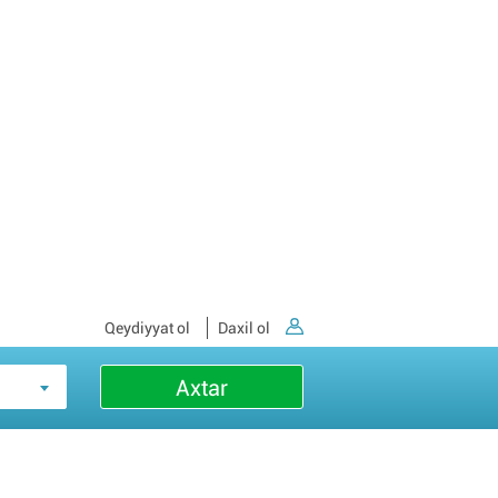
Qeydiyyat ol
Daxil ol
Axtar