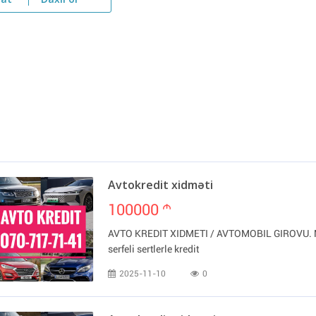
yat
Daxil ol
Avtokredit xidməti
100000
m
AVTO KREDIT XIDMETI / AVTOMOBIL GIROVU. Mi
serfeli sertlerle kredit
2025-11-10
0