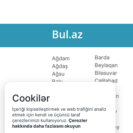
Bul.az
Bərdə
Ağdam
Beyləqan
Ağdaş
Biləsuvar
Ağsu
Cəlilabad
Bakı
Culfa
Xaçmaz
Cookilər
Daşkəsən
Ağcabədi
Fizuli
Ağstafa
İçeriği kişiselleştirmek ve web trafiğini analiz
Gədəbəy
Astara
etmek için kendi ve üçüncü taraf
Gəncə
Babək
çerezlerimizi kullanıyoruz.
Çerezler
hakkında daha fazlasını okuyun
Goranboy
Balakən