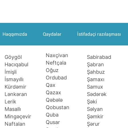
Haqqımızda
Qaydalar
İstifadəçi razılaşması
Naxçivan
Sabirabad
Göygöl
Neftçala
Şabran
Hacıqabul
Oğuz
Şahbuz
İmişli
Ordubad
Şamaxı
İsmayıllı
Qax
Samux
Kürdəmir
Qazax
Sədərək
Lənkəran
Qəbələ
Şəki
Lerik
Qobustan
Səlyan
Masallı
Quba
Şəmkir
Mingəçevir
Qusar
Şərur
Naftalan