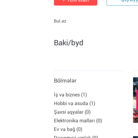
Qeydiy
Bul.az
Baki/byd
Bölmələr
İş və biznes (1)
Hobbi və asudə (1)
Şəxsi əşyalar (0)
Elektronika malları (0)
Ev və bağ (0)
Daşınmaz əmlak (0)