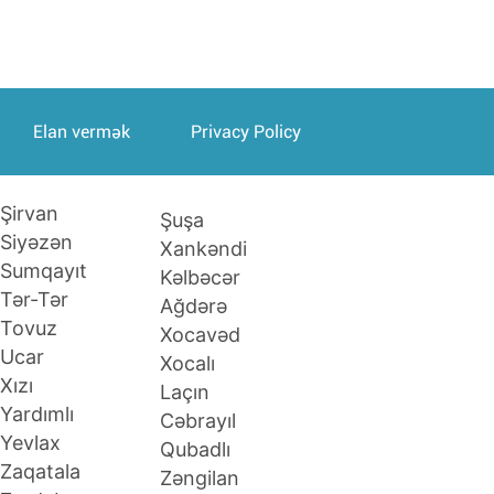
Elan vermək
Privacy Policy
Şirvan
Şuşa
Siyəzən
Xankəndi
Sumqayıt
Kəlbəcər
Tər-Tər
Ağdərə
Tovuz
Xocavəd
Ucar
Xocalı
Xızı
Laçın
Yardımlı
Cəbrayıl
Yevlax
Qubadlı
Zaqatala
Zəngilan