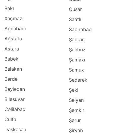
Bakı
Qusar
Xaçmaz
Saatlı
Ağcabədi
Sabirabad
Ağstafa
Şabran
Astara
Şahbuz
Babək
Şamaxı
Balakən
Samux
Bərdə
Sədərək
Beyləqan
Şəki
Biləsuvar
Səlyan
Cəlilabad
Şəmkir
Culfa
Şərur
Daşkəsən
Şirvan