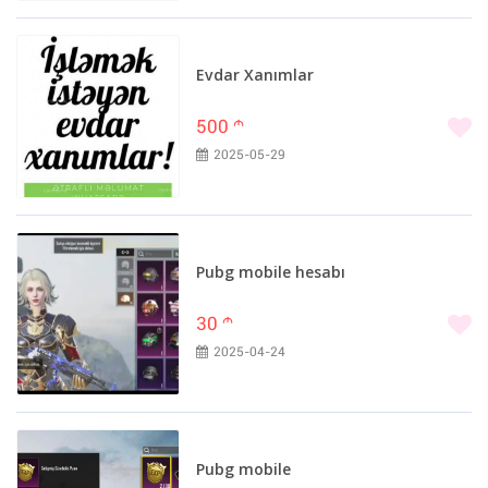
İsmayıllı (10)
Şəki (10)
Şamaxı (9)
Evdar Xanımlar
Ucar (9)
500
m
Mingəçevir (8)
2025-05-29
Xızı (8)
Cəlilabad (7)
Babək (6)
Bərdə (6)
Pubg mobile hesabı
Biləsuvar (6)
Hacıqabul (6)
30
m
Siyəzən (5)
2025-04-24
Astara (4)
Göyçay (4)
Qazax (4)
Ağdaş (3)
Pubg mobile