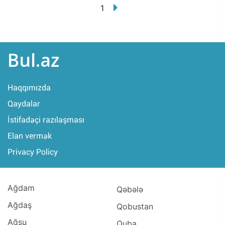
1
Bul.az
Haqqımızda
Qaydalar
İstifadəçi razılaşması
Elan vermək
Privacy Policy
Ağdam
Qəbələ
Ağdaş
Qobustan
Ağsu
Quba