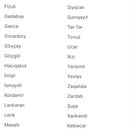
Fizuli
Siyəzən
Gədəbəy
Sumqayıt
Gəncə
Tər-Tər
Goranboy
Tovuz
Göyçay
Ucar
Göygöl
Xızı
Hacıqabul
Yardımlı
İmişli
Yevlax
İsmayıllı
Zaqatala
Kürdəmir
Zərdab
Lənkəran
Şuşa
Lerik
Xankəndi
Masallı
Kəlbəcər