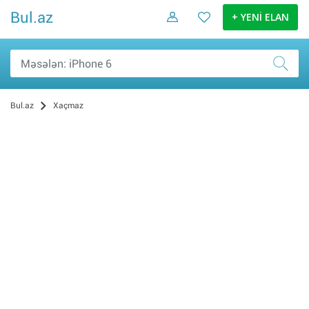
Bul.az
+ YENİ ELAN
Bul.az
Xaçmaz
Hobbi və asudə (17)
Daşınmaz əmlak (7)
Sosial Şəbəkə və Oyun hesabları (3)
İş və biznes (1)
Nəqliyyat (1)
Şəxsi əşyalar (0)
Elektronika malları (0)