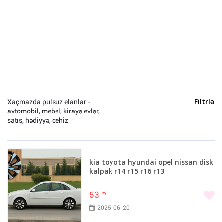
Ev və bağ (0)
Heyvanlar (0)
Yeni il (0)
Bakı (10088)
Sumqayıt (86)
Xaçmaz (29)
Xaçmazda pulsuz elanlar -
Filtrlə
avtomobil, mebel, kirayə evlər,
Naxçivan (21)
satış, hədiyyə, cehiz
Gəncə (20)
Lənkəran (19)
Quba (15)
kia toyota hyundai opel nissan disk
Zaqatala (14)
kalpak r14 r15 r16 r13
Ağcabədi (12)
53
m
Ağdam (11)
2025-06-20
Qəbələ (11)