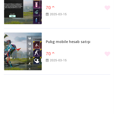
Ağsu (3)
70
m
Kürdəmir (3)
2025-03-15
Masallı (3)
Qusar (3)
Ağstafa (2)
Balakən (2)
Pubg mobile hesab satışı
Culfa (2)
İmişli (2)
70
m
Neftçala (2)
2025-03-15
Sabirabad (2)
Səlyan (2)
Şirvan (2)
Tovuz (2)
Beyləqan (1)
Oğuz (1)
Qax (1)