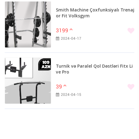
Smith Machine Çoxfunksiyalı Trenaj
or Fit Volksgym
3199
m
2024-04-17
Turnik və Paralel Qol Dəstləri Fitx Li
ve Pro
39
m
2024-04-15