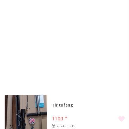
Qobustan (1)
Saatlı (1)
Şabran (1)
Samux (1)
Şəmkir (1)
Şərur (1)
Kəlbəcər (1)
Tir tufeng
1100
m
2024-11-19