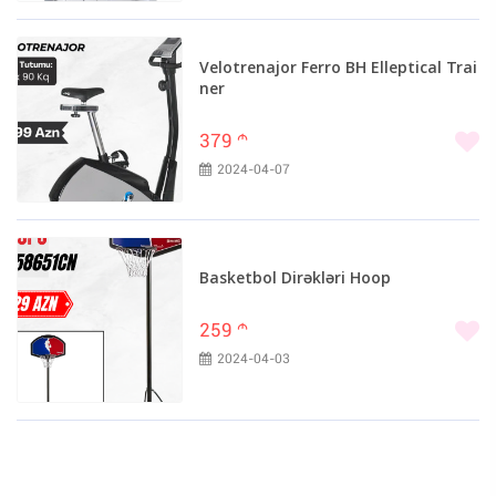
Velotrenajor Ferro BH Elleptical Trai
ner
379
m
2024-04-07
Basketbol Dirəkləri Hoop
259
m
2024-04-03