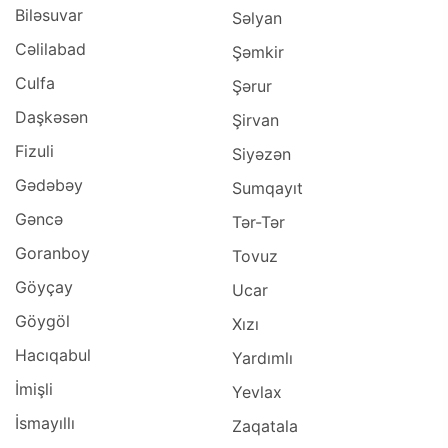
Qobustan (1)
Biləsuvar
Səlyan
Saatlı (1)
Cəlilabad
Şəmkir
Şabran (1)
Culfa
Şərur
Samux (1)
Daşkəsən
Şəmkir (1)
Şirvan
Şərur (1)
Fizuli
Siyəzən
Kəlbəcər (1)
Gədəbəy
Sumqayıt
Gəncə
Tər-Tər
Goranboy
Tovuz
Göyçay
Ucar
Göygöl
Xızı
Hacıqabul
Yardımlı
İmişli
Yevlax
İsmayıllı
Zaqatala