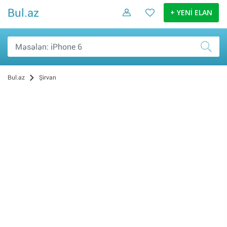
Bul.az
+ YENİ ELAN
Bul.az
Şirvan
Daşınmaz əmlak (1)
Sosial Şəbəkə və Oyun hesabları (1)
Şəxsi əşyalar (0)
Elektronika malları (0)
Ev və bağ (0)
İş və biznes (0)
Nəqliyyat (0)