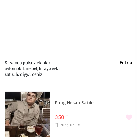
Hobbi və asudə (0)
Heyvanlar (0)
Yeni il (0)
Bakı (10088)
Sumqayıt (86)
Xaçmaz (29)
Şirvanda pulsuz elanlar -
Filtrlə
avtomobil, mebel, kirayə evlər,
Naxçivan (21)
satış, hədiyyə, cehiz
Gəncə (20)
Lənkəran (19)
Quba (15)
Pubg Hesab Satılır
Zaqatala (14)
Ağcabədi (12)
350
m
Ağdam (11)
2025-07-15
Qəbələ (11)