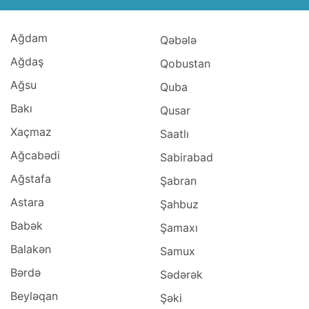
Ağsu (3)
Kürdəmir (3)
Ağdam
Qəbələ
Masallı (3)
Ağdaş
Qusar (3)
Qobustan
Ağstafa (2)
Ağsu
Quba
Balakən (2)
Bakı
Qusar
Culfa (2)
Xaçmaz
Saatlı
İmişli (2)
Ağcabədi
Sabirabad
Neftçala (2)
Ağstafa
Sabirabad (2)
Şabran
Səlyan (2)
Astara
Şahbuz
Şirvan (2)
Babək
Şamaxı
Tovuz (2)
Balakən
Samux
Beyləqan (1)
Bərdə
Sədərək
Oğuz (1)
Qax (1)
Beyləqan
Şəki