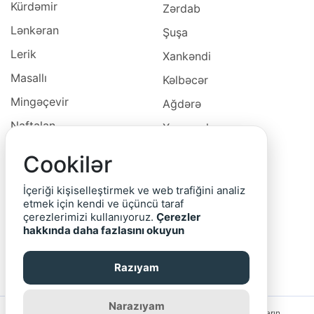
Kürdəmir
Zərdab
Lənkəran
Şuşa
Lerik
Xankəndi
Masallı
Kəlbəcər
Mingəçevir
Ağdərə
Naftalan
Xocavəd
Naxçivan
Xocalı
Cookilər
Neftçala
Laçın
İçeriği kişiselleştirmek ve web trafiğini analiz
Oğuz
Cəbrayıl
etmek için kendi ve üçüncü taraf
çerezlerimizi kullanıyoruz.
Çerezler
Ordubad
Qubadlı
hakkında daha fazlasını okuyun
Qax
Zəngilan
Razıyam
Qazax
Narazıyam
Saytın rəhbərliyi reklam bannerlərinin və yerləşdirilmiş elanların