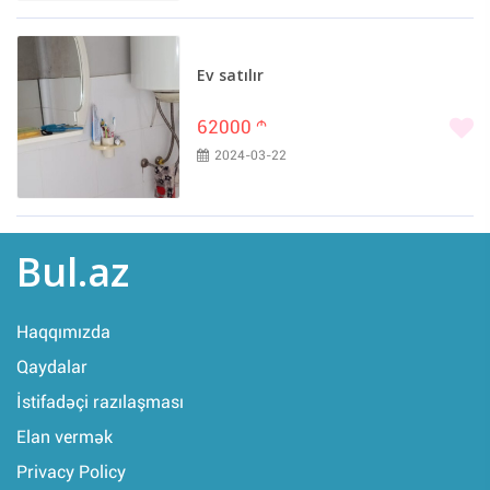
İsmayıllı (10)
Şəki (10)
Şamaxı (9)
Ev satılır
Ucar (9)
62000
m
Mingəçevir (8)
2024-03-22
Xızı (8)
Cəlilabad (7)
Babək (6)
Bərdə (6)
Bul.az
Biləsuvar (6)
Hacıqabul (6)
Haqqımızda
Siyəzən (5)
Qaydalar
Astara (4)
İstifadəçi razılaşması
Göyçay (4)
Qazax (4)
Elan vermək
Ağdaş (3)
Privacy Policy