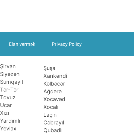
Elan vermək
Privacy Policy
Şirvan
Şuşa
Siyəzən
Xankəndi
Sumqayıt
Kəlbəcər
Tər-Tər
Ağdərə
Tovuz
Xocavəd
Ucar
Xocalı
Xızı
Laçın
Yardımlı
Cəbrayıl
Yevlax
Qubadlı