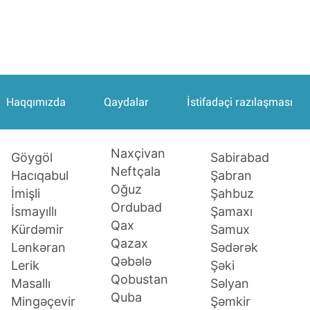
Haqqımızda
Qaydalar
İstifadəçi razılaşması
Naxçivan
Sabirabad
Göygöl
Neftçala
Şabran
Hacıqabul
Oğuz
Şahbuz
İmişli
Ordubad
Şamaxı
İsmayıllı
Qax
Samux
Kürdəmir
Qazax
Sədərək
Lənkəran
Qəbələ
Şəki
Lerik
Qobustan
Səlyan
Masallı
Quba
Şəmkir
Mingəçevir