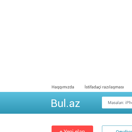
Haqqımızda
İstifadəçi razılaşması
Bul.az
+ Yeni elan