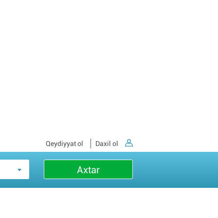
Qeydiyyat ol
Daxil ol
Axtar