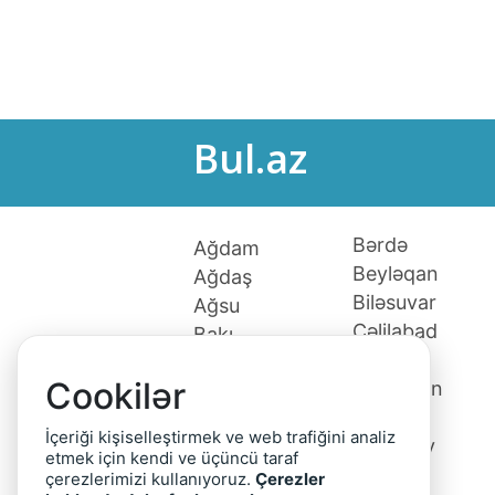
Bul.az
Bərdə
Ağdam
Beyləqan
Ağdaş
Biləsuvar
Ağsu
Cəlilabad
Bakı
Culfa
Xaçmaz
Cookilər
Daşkəsən
Ağcabədi
Fizuli
Ağstafa
İçeriği kişiselleştirmek ve web trafiğini analiz
Gədəbəy
Astara
etmek için kendi ve üçüncü taraf
Gəncə
Babək
çerezlerimizi kullanıyoruz.
Çerezler