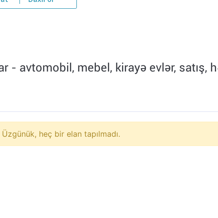
yat
Daxil ol
 - avtomobil, mebel, kirayə evlər, satış, h
Üzgünük, heç bir elan tapılmadı.