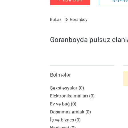
Qeydiy
Bul.az
Goranboy
Goranboyda pulsuz elanlar
Bölmələr
Şəxsi əşyalar (0)
Elektronika malları (0)
Ev və bağ (0)
Daşınmaz əmlak (0)
İş və biznes (0)
Nəqliyyat (0)